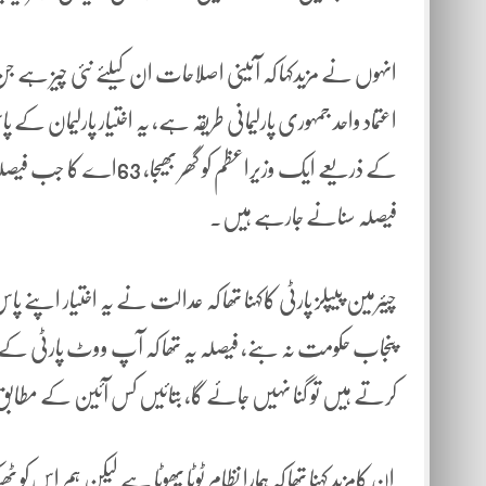
انہوں نے مزیدکہا کہ آئینی اصلاحات ان کیلئے نئی چیز ہے
اعتماد واحد جمہوری پارلیمانی طریقہ ہے، یہ اختیار پارلیمان 
کے ذریعے ایک وزیراعظم کو گ
فیصلہ سنانے جارہے ہیں۔
چیئرمین پیپلز پارٹی کاکہنا تھا کہ عدالت نے یہ اختیار اپنے پ
پنجاب حکومت نہ بنے، فیصلہ یہ تھا کہ آپ ووٹ پارٹی کے خ
کرتے ہیں تو گنا نہیں جائے گا، بتائیں کس آئین کے مطابق
ان کامزید کہنا تھا کہ ہمارا نظام ٹوٹا پھوٹا ہے لیکن ہم ا