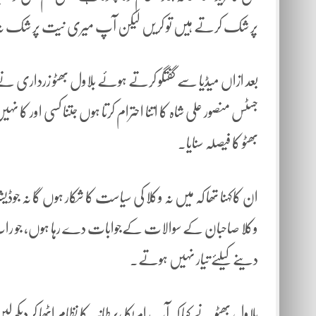
پر شک کرتے ہیں تو کریں لیکن آپ میری نیت پر شک نہ کر
بعد ازاں میڈیا سے گفتگو کرتے ہوئے بلاول بھٹو زرداری نے ک
جسٹس منصور علی شاہ کا اتنا احترام کرتا ہوں جتنا کسی اور کا
بھٹو کا فیصلہ سنایا۔
ان کاکہنا تھا کہ میں نہ وکلا کی سیاست کا شکار ہوں گا نہ ج
وکلا صاحبان کے سوالات کےجوابات دے رہا ہوں، جو رات
دینے کیلئے تیار نہیں ہوتے۔