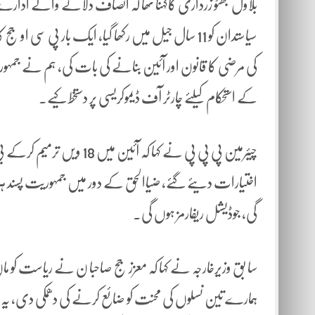
بلاول بھٹو زرداری کاکہنا تھا کہ انصاف دلانے والے ادارے نے
سیاستدان کو 11 سال جیل میں رکھا گیا، ایک بار پی
کی مرضی کا قانون اور آئین بنانے کی بات کی، ہم نے جمہور
کے استحکام کیلئے چارٹر آف ڈیموکریسی پر دستخط کیے۔
اختیارات دیئے گئے، ضیاالحق کے دور میں جمہوریت پسند ہر کا
گی، جوڈیشل ریفارمز ہوں گی۔
سا بق وزیرخارجہ نے کہا کہ معزز جج صاحبا ن نے ریاست کو ماں
ہمارے تین نسلوں کی محنت کو ضائع کرنے کی دھمکی دی، یہ و