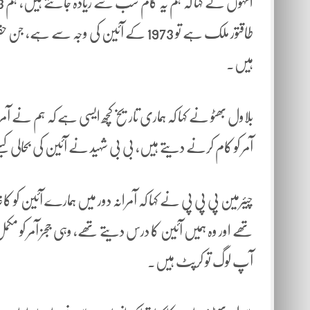
طاقتور ملک ہے تو 1973 کے آئین کی وجہ
ہیں۔
بلاول بھٹو نے کہا کہ ہماری تاریخ کچھ ایسی ہے کہ ہم نے آ
آمر کو کام کرنے دیتے ہیں، بی بی شہید نے آئین کی بحالی کیلئ
چیئرمین پی پی پی نے کہا کہ آمرانہ دور میں ہمارے آئین کو 
تھے اور وہ ہمیں آئین کا درس دیتے تھے، وہی ججز آمر کو مک
آپ لوگ تو کرپٹ ہیں۔