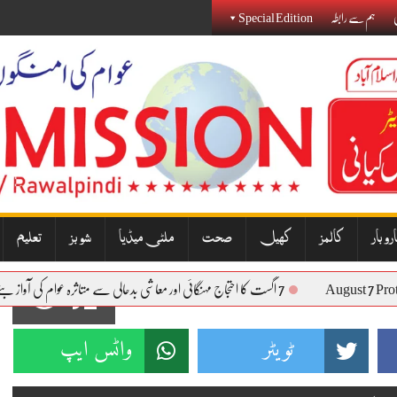
ی
ہم سے رابطہ
Special Edition
روبار
کالمز
کھیل
صحت
ملٹی میڈیا
شوبز
تعلیم
Augus
7 اگست کا احتجاج مہنگائی اور معاشی بدحالی سے متاثرہ عوام کی آواز بنے گا: نذیر جنجوعہ
92
ٹویٹر
واٹس ایپ