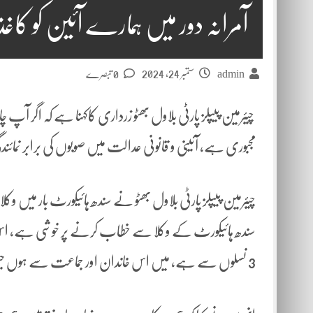
آمرانہ دور میں ہمارے آئین کو کاغذ کا
ستمبر 24, 2024
admin
0 تبصرے
چیئرمین پیپلز پارٹی بلاول بھٹو زرداری کاکہنا ہے کہ اگر ا
مجبوری ہے، آئینی و قانونی عدالت میں صوبوں کی برابر نمائند
چیئرمین پیپلز پارٹی بلاول بھٹو نے سندھ ہائیکورٹ بار میں و
سندھ ہائیکورٹ کے وکلا سے خطاب کرنے پر خوشی ہے، اس 
3 نسلوں سے ہے، میں اس خاندان اور جماعت سے ہوں جس نے سزمین بے آئین کو آئین دیا۔