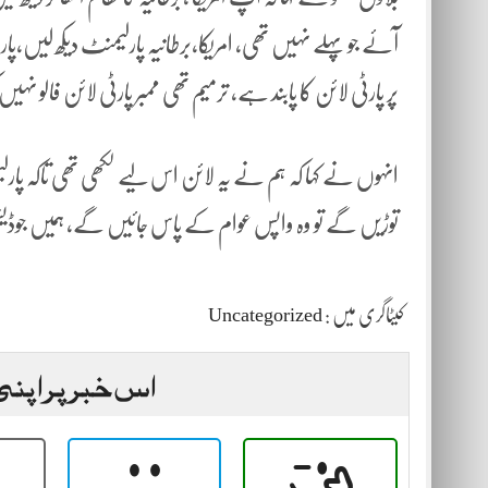
آئے جو پہلے نہیں تھی، امریکا،برطانیہ پارلیمنٹ دیکھ لیں،پارٹی
پر پارٹی لائن کا پابند ہے، ترمیم تھی ممبر پارٹی لائن فالو نہ
انہوں نے کہا کہ ہم نے یہ لائن اس لیے لکھی تھی تاکہ پارلیمنٹ
توڑیں گے تو وہ واپس عوام کے پاس جائیں گے، ہمیں جوڈی
کیٹاگری میں :
Uncategorized
اس خبر پر اپنی