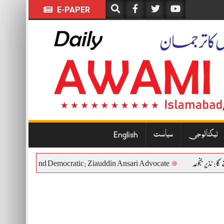
E-PAPER
ٹیکنالوجی
سیاست
English
ceful, Constitutional and Democratic: Ziauddin Ansari Advocate