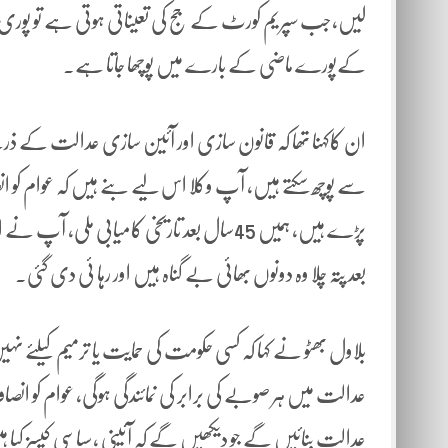
لیں،جب سپریم کورٹ کے جج کی تعیناتی ہوتی ہے تو پوری 
کےپورے ماضی کے بارے میں پوچھا جاتا ہے۔
ان کاکہنا تھا کہ قانون سازی اور آئین سازی عدالت کے ذر
سے پوچھ سکتے ہیں، آپ وکلا اس لیے بنے ہیں کہ عوام کو ان
بعد پتہ چلا وہ دونوں بھائی بے گناہ ہیں اور رہا ئی دی گئی۔
بلاول بھٹو نے کہا کہ کسی حکومت کی حمایت یا ترمیم کیلئے نہیں آ
عدالت میں ہر صوبے کی برابر کی نمائندگی ہوگی، عوام کو انصا
عدالت بنائیں گے جو دیکھیں گے کہ آئینی ،سیاسی کیسز کیا 