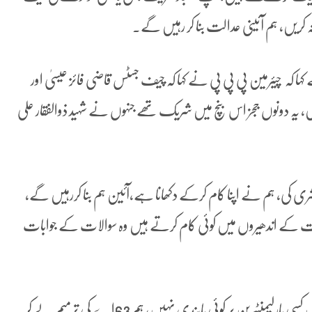
یں، ہم آئینی عدالت بنا کر رہیں گے۔
ہا کہ چیئرمین پی پی پی نے کہا کہ چیف جسٹس قاضی فائز عیسیٰ اور
 نہیں، یہ دونوں ججز اس بنچ میں شریک تھے جنہوں نے شہید ذوالفقار علی
وڈیشری کی، ہم نے اپنا کام کرکے دکھانا ہے،آئین ہم بنا کررہیں گے،
 کے اندھیروں میں کوئی کام کرتے ہیں وہ سوالات کے جوابات
بلاول بھٹو نے کہا کہ آپ امریکا ،برطانیہ کا نظام اٹھا کر دیکھ لیں کسی پارلیمنٹیرین پر کوئی پابندی نہیں، ہم 63اے کی ترمیم لے کر