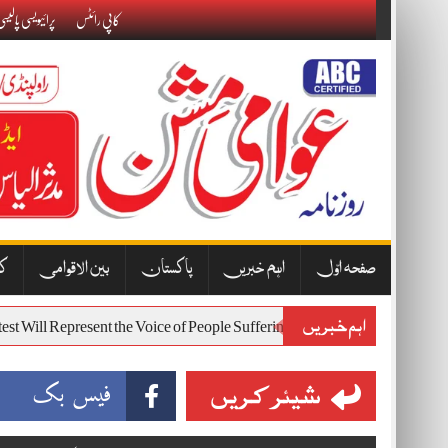
Skip
کاپی رائٹس
پرائیویسی پالیس
to
content
صفحہ اوّل
اہم خبریں
پاکستان
بین الاقوامی
کا
اہم خبریں
t 7 Protest Will Represent the Voice of People Suffering from Inflation 
شیئر کریں
فیس بک