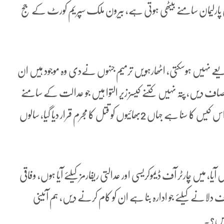
پارلیمان سامنے بیٹھی ہوتی ہے، بیرون ملک سپریم کورٹ کے جج
یعے نہیں ہوسکتی، اٹھارہویں ترمیم جنہوں نےدی وہ موجود ہیں ان
صاف دیں، پتہ نہیں کتنے کیسز زیر التوا ہیں جو عدالت کے سامنے
پڑے ہیں، ہمیں 45سال بعد تاریخی کامیابی ملی، آپ نے اس کیس کا سنا ہے جہاں 2بھائیوں کو قتل کا مجرم قرار دیا گیا، سالوں
یا، میں چارٹر آف ڈیموکریسی اور عدالتی ریفارمز کیلئے آیا ہوں، وفاقی
ف دلانے کیلئے جو ادارہ بنا ہے ان کو کام کرنے دیں، ہم آئینی
ہیں؟۔