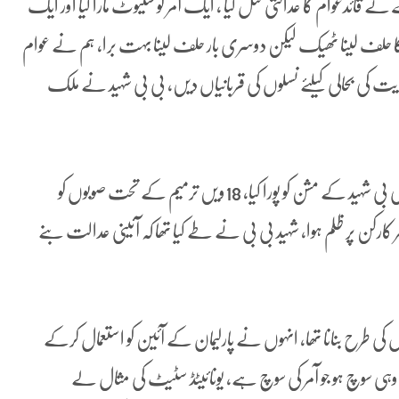
 قائدعوام کا عدالتی قتل کیا ، ایک آمر کو سلیوٹ مارا گیا اور ایک
 سی او جج کا حلف لینا ٹھیک لیکن دوسری بار حلف لینا بہت برا، ہم نے عوام
یت کی بحالی کیلئے نسلوں کی قربانیاں دیں، بی بی شہید نے ملک
چیئرمین پی پی پی نے کہا کہ آئین میں 18 ویں ترمیم کرکے بی بی شہید کے مشن کو پورا کیا، 18ویں ترمیم کے تحت صوبوں کو
رکن پر ظلم ہوا، شہید بی بی نے طے کیا تھا کہ آئینی عدالت بنے
 کی طرح بنانا تھا، انہوں نے پارلیمان کے آئین کو استعمال کرکے
ہی سوچ ہو جو آمر کی سوچ ہے، یونائیٹڈ سٹیٹ کی مثال لے