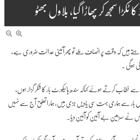
 ٹکڑا سمجھ کر پھاڑا گیا، بلاول بھٹو
ٓپ چاہتے ہیں کہ وقت پر انصاف ملے تو پھر آئینی عدالت ضروری ہے،
گی ہوگی ۔
کلا سے خطاب کرتے ہوئے کہاکہ سندھ ہائیکورٹ بار کا شکر گزار ہوں،
بار سے ہماری بہت سی یادیں جڑی ہیں، ہمارا تعلق آج سے نہیں