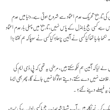
 جن کی تاریخ تحریک عدم اعتماد سے شروع ہوتی ہے، دنیا میں عدم
کے پاس ہے کسی جج یا جنرل کے پاس نہیں، تاریخ میں پہلی بار عدم اعتماد
ھر بھیجا، 63اے کا جب فیصلہ لکھا جارہا تھا کیا کسی نے آئین پڑھا؟ کیا کسی نے سوچا کہ ہم کتنا بڑا
اس لے لیا کہ آئین ہم لکھ سکتے ہیں، مرضی یہ تھی کہ پی ڈی ایم کی
لاف نہیں دے سکتے، دیتے ہوتو گنا نہیں جائے گا، پھر بھی ایسا
 یہ فیصلے دیئے گئے؟ ۔
س کو ٹھیک کرنے نکلے ہیں، آپ شہبازشریف ، جج یا کسی ادارے کی نیت