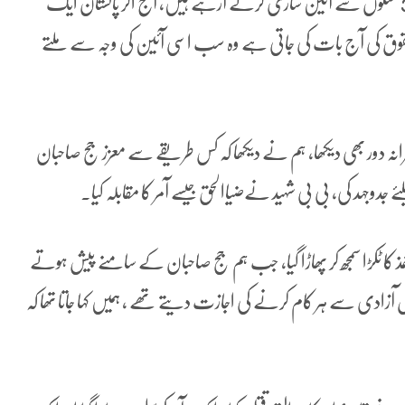
انہوں نے کہا کہ ہم یہ کام سب سے زیادہ جانتے ہیں، ہم 3 نسلوں سے آئین سازی کرتے آرہے ہیں، آج اگر پاکستان ایک
 سے ہے، جن حقوق کی آج بات کی جاتی ہے وہ سب اسی آئین کی وجہ سے ملتے
مرانہ دور بھی دیکھا، ہم نے دیکھا کہ کس طریقے سے معزز جج صاحبان
ے جدوجہد کی، بی بی شہید نےضیاالحق جیسے آمر کا مقابلہ کیا۔
کاغذ کا ٹکڑا سمجھ کر پھاڑا گیا، جب ہم جج صاحبان کے سامنے پیش ہوتے
مل آزادی سے ہر کام کرنے کی اجازت دیتے تھے ، ہمیں کہا جاتا تھا کہ