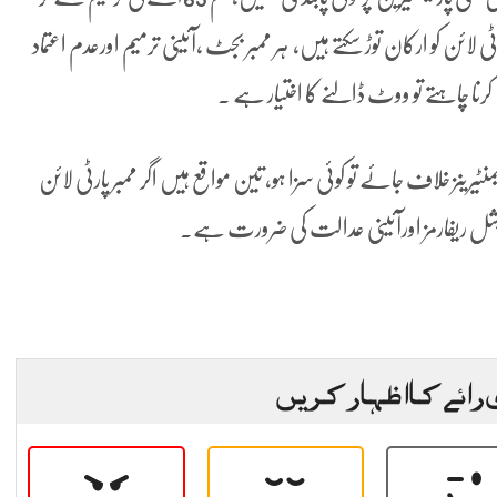
 لائن کو ارکان توڑ سکتے ہیں، ہر ممبر بجٹ ،آئینی ترمیم اورعدم اعتماد
یں کرنا چاہتے تو ووٹ ڈالنے کا اختیار ہے ۔
یرینز خلاف جائے تو کوئی سزا ہو، تین مواقع ہیں اگر ممبر پارٹی لائن
شل ریفارمز اورآئینی عدالت کی ضرورت ہے۔
 رائے کا اظہار کریں