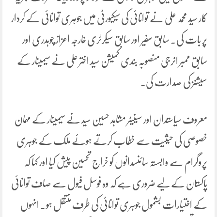
کار سید محمد علی نے توانائی کی سیکیورٹی میں جوہری توانائی کے کردار
پر بات کی۔ سابق سفیر اور سابق سیکرٹری خارجہ اعزاز چوہدری اور
سابق ممبر انرجی منصوبہ بندی کمیشن سید اختر علی نے سیمینار کے
سیشنز کی صدارت کی۔
معروف سیاستدان اور سینیٹر مشاہد حسین سید نے سیمینار کے مہمان
خصوصی کی حیثیت سے خطاب کرتے ہوئے ملک کے جوہری
پروگرام سے وابستہ سائنسدانوں کو خراج تحسین پیش کیا اور کہا کہ
پاکستان کے لیے ضروری ہے کہ وہ فوسل فیول سے صاف توانائی
کے اختیارات بشمول جوہری توانائی کی طرف منتقل ہو۔ انہوں