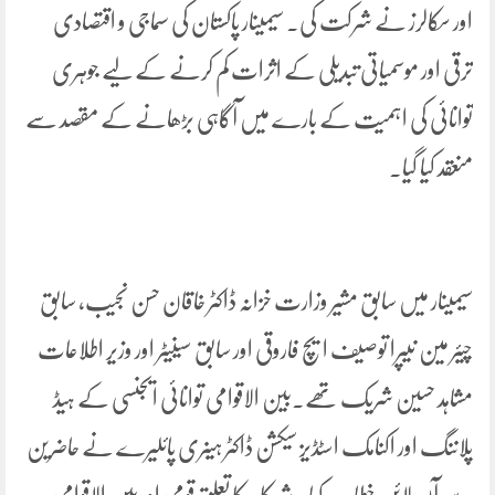
اور سکالرز نے شرکت کی۔ سیمینار پاکستان کی سماجی و اقتصادی
ترقی اور موسمیاتی تبدیلی کے اثرات کم کرنے کے لیے جوہری
توانائی کی اہمیت کے بارے میں آگاہی بڑھانے کے مقصد سے
منعقد کیا گیا۔
سیمینار میں سابق مشیر وزارت خزانہ ڈاکٹر خاقان حسن نجیب، سابق
چیئر مین نیپرا توصیف ایچ فاروقی اور سابق سینیٹر اور وزیر اطلاعات
مشاہد حسین شریک تھے۔بین الاقوامی توانائی ایجنسی کے ہیڈ
پلاننگ اور اکنامک اسٹڈیز سیکشن ڈاکٹر ہینری پائلیرے نے حاضرین