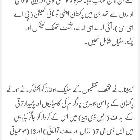
سے آن لائن خطاب کیا۔ شرکاء کا تعلق قومی اور بین الاقوامی
اداروں سے تھا، جن میں پاکستان ایٹمی توانائی کمیشن (پی اے
ای سی)، آئی اے ای اے، مختلف تھنک ٹینکس اور
یونیورسٹیاں شامل تھیں۔
سیمینار نے مختلف تنظیموں کے سٹیک ہولڈرز کو اکٹھا کرتے ہوئے
پاکستان کے پرامن جوہری پروگرام کی کامیابیوں اور پائیدار ترقی
کے اہداف (ایس ڈی جیز) میں اس کے کردار کو اجاگر کیا، جن
میں ایس ڈی جی 7 (ارزاں اور صاف توانائی) اور 13 (موسمیاتی