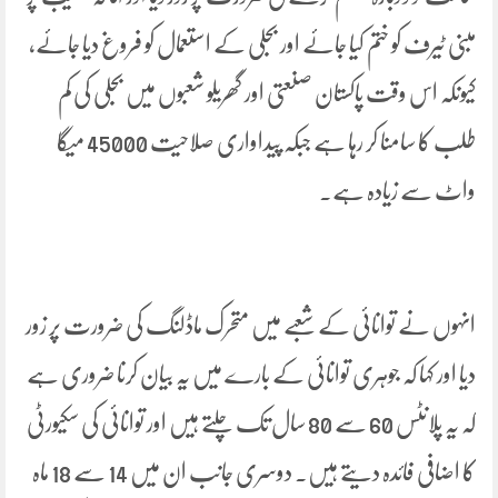
مبنی ٹیرف کو ختم کیا جائے اور بجلی کے استعمال کو فروغ دیا جائے،
کیونکہ اس وقت پاکستان صنعتی اور گھریلو شعبوں میں بجلی کی کم
طلب کا سامنا کر رہا ہے جبکہ پیداواری صلاحیت 45000 میگا
واٹ سے زیادہ ہے۔
انہوں نے توانائی کے شعبے میں متحرک ماڈلنگ کی ضرورت پر زور
دیا اور کہا کہ جوہری توانائی کے بارے میں یہ بیان کرنا ضروری ہے
کہ یہ پلانٹس 60 سے 80 سال تک چلتے ہیں اور توانائی کی سکیورٹی
کا اضافی فائدہ دیتے ہیں۔ دوسری جانب ان میں 14 سے 18 ماہ