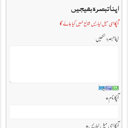
اپنا تبصرہ بھیجیں
آپکا ای میل ایڈریس شائع نہیں کیا جائے گا
اپنا تبصرہ لکھیں
آپکا نام
*
آپکا ای میل ایڈریس
*