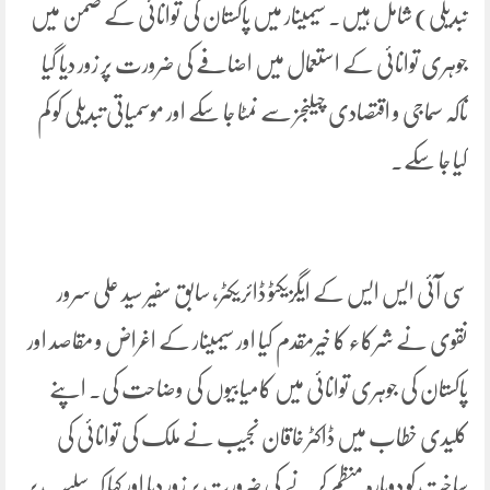
تبدیلی) شامل ہیں۔ سیمینار میں پاکستان کی توانائی کے ضمن میں
جوہری توانائی کے استعمال میں اضافے کی ضرورت پر زور دیا گیا
تاکہ سماجی و اقتصادی چیلنجز سے نمٹا جا سکے اور موسمیاتی تبدیلی کو کم
کیا جا سکے۔
سی آئی ایس ایس کے ایگزیکٹو ڈائریکٹر، سابق سفیر سید علی سرور
نقوی نے شرکاء کا خیرمقدم کیا اور سیمینار کے اغراض و مقاصد اور
پاکستان کی جوہری توانائی میں کامیابیوں کی وضاحت کی۔ اپنے
کلیدی خطاب میں ڈاکٹر خاقان نجیب نے ملک کی توانائی کی
ساخت کو دوبارہ منظم کرنے کی ضرورت پر زور دیا اور کہا کہ سلیب پر