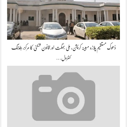
ڈھوک مستقیم پلازہ مبینہ کرپشن، ملی بھگت اور قانون شکنی کا مرکز، بلڈنگ
کنٹرول…