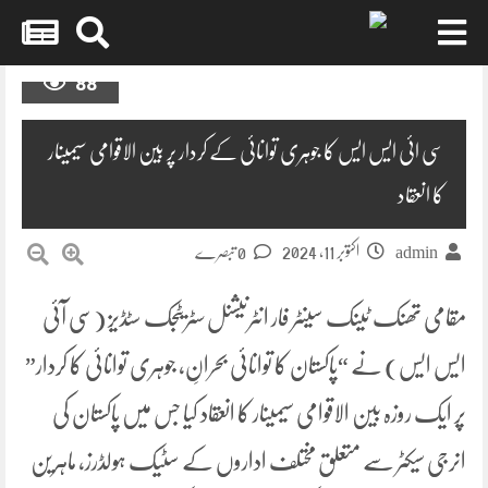
Skip
88
to
content
سی ائی ایس ایس کا جوہری توانائی کے کردار پر بین الاقوامی سیمینار
کا انعقاد
اکتوبر 11, 2024
admin
0 تبصرے
مقامی تھنک ٹینک سینٹر فار انٹرنیشنل سٹریٹجک سٹڈیز (سی آئی
ایس ایس) نے “پاکستان کا توانائی بحرانِ، جوہری توانائی کا کردار”
پر ایک روزہ بین الاقوامی سیمینار کا انعقاد کیا جس میں پاکستان کی
انرجی سیکٹر سے متعلق مختلف اداروں کے سٹیک ہولڈرز، ماہرین