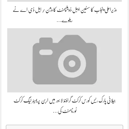
وزیراعلی پنجاب کا سسٹین ایبل ڈویلپمنٹ کا وژن / ایل ڈی اے نے
ریلوے…
جیلانی پارک ریس کورس کرکٹ گراؤنڈ لاہور میں اربن پریمیئر لیگ کرکٹ
ٹورنامنٹ کی…