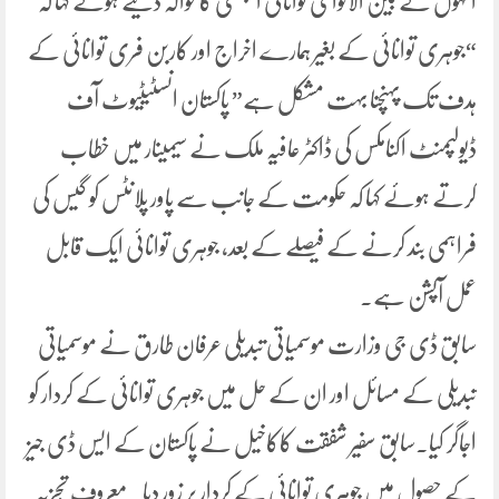
انہوں نے بین الاقوامی توانائی ایجنسی کا حوالہ دیتے ہوئے کہا کہ
“جوہری توانائی کے بغیر ہمارے اخراج اور کاربن فری توانائی کے
ہدف تک پہنچنا بہت مشکل ہے” پاکستان انسٹیٹیوٹ آف
ڈیولپمنٹ اکنامکس کی ڈاکٹر عافیہ ملک نے سیمینار میں خطاب
کرتے ہوئے کہا کہ حکومت کے جانب سے پاور پلانٹس کو گیس کی
فراہمی بند کرنے کے فیصلے کے بعد، جوہری توانائی ایک قابل
عمل آپشن ہے۔
سابق ڈی جی وزارت موسمیاتی تبدیلی عرفان طارق نے موسمیاتی
تبدیلی کے مسائل اور ان کے حل میں جوہری توانائی کے کردار کو
اجاگر کیا۔سابق سفیر شفقت کاکاخیل نے پاکستان کے ایس ڈی جیز
کے حصول میں جوہری توانائی کے کردار پر زور دیا۔ معروف تجزیہ