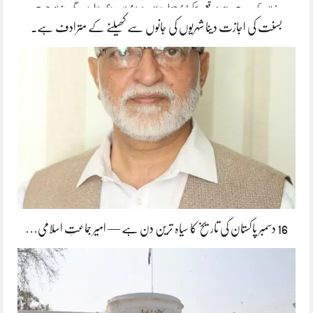
بسنت کی اجازت دینا شہریوں کی جانوں سے کھیلنے کے مترادف ہے۔
16 دسمبر پاکستان کی تاریخ کا سیاہ ترین دن ہے — امیر جماعتِ اسلامی…