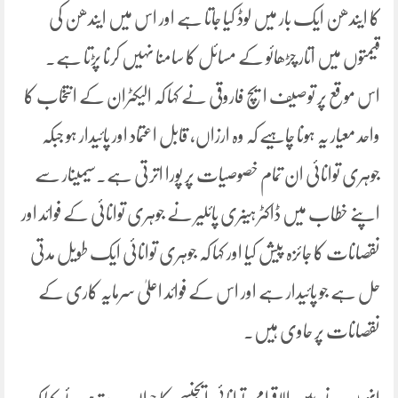
کا ایندھن ایک بار میں لوڈ کیا جاتا ہے اور اس میں ایندھن کی
قیمتوں میں اتار چڑھائو کے مسائل کا سامنا نہیں کرنا پڑتا ہے۔
اس موقع پر توصیف ایچ فاروقی نے کہا کہ الیکٹران کے انتخاب کا
واحد معیار یہ ہونا چاہیے کہ وہ ارزاں، قابل اعتماد اور پائیدار ہو جبکہ
جوہری توانائی ان تمام خصوصیات پر پورا اترتی ہے۔سیمینار سے
اپنے خطاب میں ڈاکٹر ہینری پائلیر نے جوہری توانائی کے فوائد اور
نقصانات کا جائزہ پیش کیا اور کہا کہ جوہری توانائی ایک طویل مدتی
حل ہے جو پائیدار ہے اور اس کے فوائد اعلیٰ سرمایہ کاری کے
نقصانات پر حاوی ہیں۔