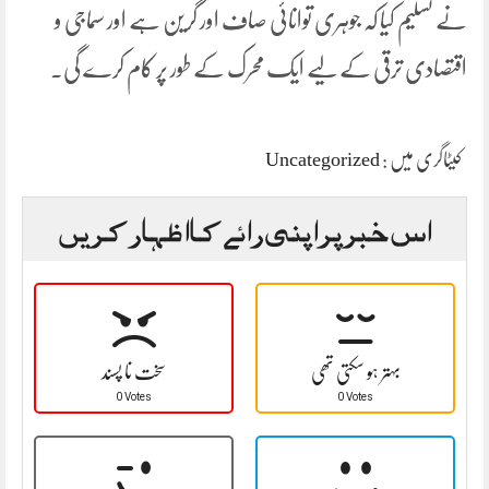
نے تسلیم کیا کہ جوہری توانائی صاف اور گرین ہے اور سماجی و
اقتصادی ترقی کے لیے ایک محرک کے طور پر کام کرے گی۔
کیٹاگری میں :
Uncategorized
اس خبر پر اپنی رائے کا اظہار کریں
بہتر ہو سکتی تھی
سخت نا پسند
0 Votes
0 Votes