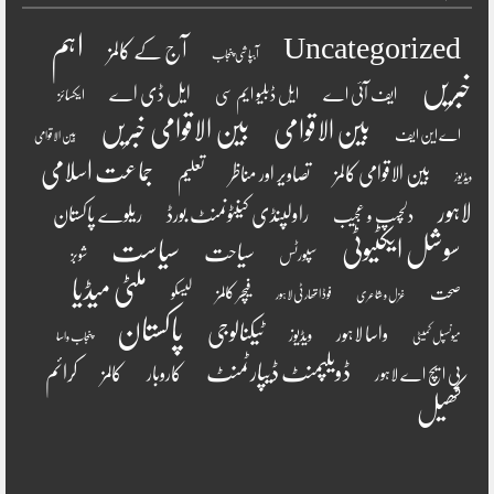
اہم
Uncategorized
آج کے کالمز
آبپاشی پنجاب
خبریں
ایل ڈی اے
ایف آئی اے
ایل ڈبلیو ایم سی
ایکسائز
بین الاقوامی
بین الاقوامی خبریں
اے این ایف
بین الاقوامی
جماعت اسلامی
بین الاقوامی کالمز
تصاویر اور مناظر
تعلیم
ویڈیوز
لاہور
راولپنڈی کینٹونمنٹ بورڈ
ریلوے پاکستان
دلچسپ و عجیب
سوشل ایکٹیوٹی
سیاست
سیاحت
سپورٹس
شوبز
ملٹی میڈیا
فیچر کالمز
صحت
لیسکو
فوڈ اتھارٹی لاہور
غزل و شاعری
پاکستان
ٹیکنالوجی
واسا لاہور
ویڈیوز
میونسپل کمیٹی
پنجاب واسا
ڈویلپمنٹ ڈیپارٹمنٹ
کرائم
کالمز
کاروبار
پی ایچ اے لاہور
کھیل