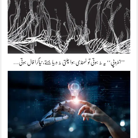
’’انٹروپی‘‘ یہ نہ ہوتی تو ٹھنڈی ہوا چلتی نہ دریا بہتے، نیاگرا فال ہوتی…