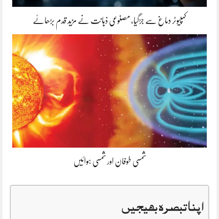
کمپیوٹر دماغ سے جڑگیا، مصنوعی ذہانت نے مزید قدم بڑھائے
شمسی طوفان اور شمسی ہوائیں
اپنا تبصرہ بھیجیں