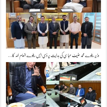
وزیر ریلوے محمد حنیف عباسی کی ہدایت پر ڈی ایس ریلوے انعام اللہ کا…