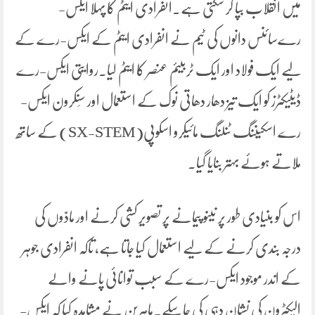
میں انقلاب بپا کر سکتی ہے۔انفرادی ایٹم کا پہلا ایکس-
رےسائنس دانوں کی ٹیم نے انفرادی ایٹم کے ایکس-رے کے
لیے ایک فولاد اور ایک ٹربیئم عنصر کا ایٹم لیا۔روایتی ایکس-رے
ڈیٹیکٹرز کو ایک تیز دھار دھاتی نوک کے استعمال اور سِنکرون ایکس-
رے اسکیننگ ٹنلنگ مائیکرو اسکوپی(SX-STEM) کے ساتھ
ملاتے ہوئے بہتر بنایا گیا۔
اس کو بنیادی طور پر نینو پیمانے پر تصویر کشی کرنے اور مادّوں کی
درجہ بندی کرنے کے لیے استعمال کیا جاتا ہے، تاکہ انفرادی جوہر
کے اندر موجود ایکس-رے کے سبب توانائی پانے والے
الیکٹرون کی نشان دہی کی جاسکے۔ماہرین نے مشاہدہ کیا کہ ایکس-