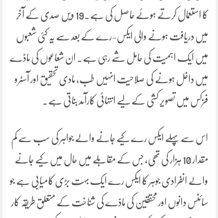
کا استعمال کرتے ہوئے حاصل کی ہے۔19 ویں صدی کے آخر
میں دریافت ہونے والی ایکس-رے کے بعد سے یہ کئی شعبوں
میں ایک اہمیت کی حامل شے رہی ہے۔ ان شعاعوں کی مادّے
میں داخل ہونے کی صلاحیت انہیں طب، مادی تحقیق اور آسٹرو
فزکس میں تصویر کشی کے لیے انتہائی کارآمد بناتی ہے۔
اس سے پہلے ایکس رے کیے جانے والے جواہر کی سب سے کم
مقدار 10 ہزار کی تھی، جس کے مقابلے میں حال میں کیے جانے
والے انفرادی جوہر کا ایکس رے ایک بہت بڑی کامیابی ہے جو
سائنس دانوں اور محققین کی مادّے کی شناخت کے متعلق طریقہ کار