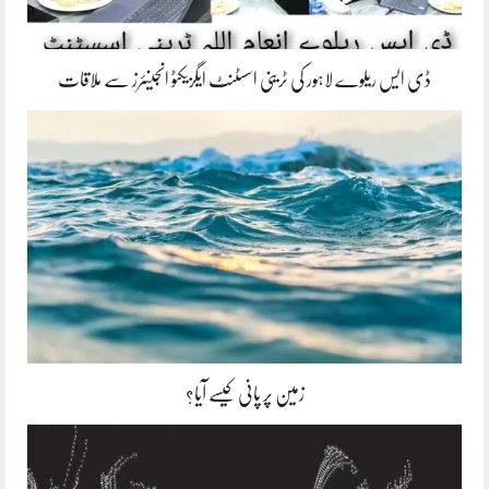
ڈی ایس ریلوے لاہور کی ٹرینی اسسٹنٹ ایگزیکٹو انجینئرز سے ملاقات
زمین پر پانی کیسے آیا؟