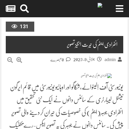
Skip
to
131
content
انفرادی ایٹم کی حیرت انگیز تصویر
جولائی 9, 2023
admin
0 تبصرے
یونیورسٹی آف اِلینوائے،شکاگو اور اوہائیو یونیورسٹی میں قائم ایرگون
نیشنل لیبارٹری کے سائنس دانوں نے ایک نئی تحقیق میں
انفرادی جوہر(ایٹم) کی خصوصیات کی حیران کر دینے والی تصویر
پیش کی۔ سائنس دانوں نے جوہر کی یہ تصویر ایکس-رے تکنیک