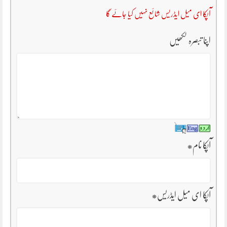
آپکا ای میل ایڈریس شائع نہیں کیا جائے گا
اپنا تبصرہ لکھیں
آپکا نام
*
آپکا ای میل ایڈریس
*