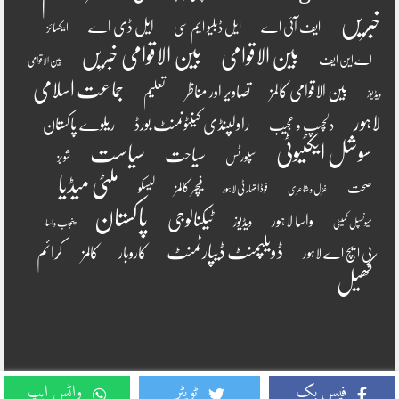
خبریں
ایل ڈی اے
ایف آئی اے
ایل ڈبلیو ایم سی
ایکسائز
بین الاقوامی
بین الاقوامی خبریں
اے این ایف
بین الاقوامی
جماعت اسلامی
بین الاقوامی کالمز
تصاویر اور مناظر
تعلیم
ویڈیوز
لاہور
راولپنڈی کینٹونمنٹ بورڈ
ریلوے پاکستان
دلچسپ و عجیب
سوشل ایکٹیوٹی
سیاست
سیاحت
سپورٹس
شوبز
ملٹی میڈیا
فیچر کالمز
صحت
لیسکو
فوڈ اتھارٹی لاہور
غزل و شاعری
پاکستان
ٹیکنالوجی
واسا لاہور
ویڈیوز
میونسپل کمیٹی
پنجاب واسا
ڈویلپمنٹ ڈیپارٹمنٹ
کرائم
کالمز
کاروبار
پی ایچ اے لاہور
کھیل
فیس بک
ٹویٹر
واٹس ایپ