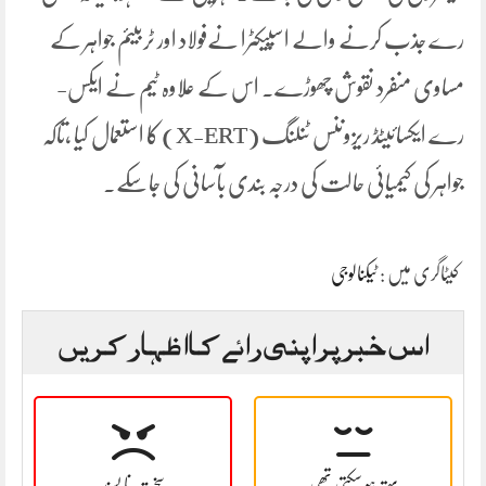
رے جذب کرنے والے اسپیکٹرا نےفولاد اور ٹربیئم جواہر کے
مساوی منفرد نقوش چھوڑے۔ اس کے علاوہ ٹیم نے ایکس-
رے ایکسائیٹڈ ریزوننس ٹنلنگ (X-ERT) کا استعمال کیا ،تاکہ
جواہر کی کیمیائی حالت کی درجہ بندی بآسانی کی جاسکے۔
کیٹاگری میں :
ٹیکنالوجی
اس خبر پر اپنی رائے کا اظہار کریں
بہتر ہو سکتی تھی
سخت نا پسند