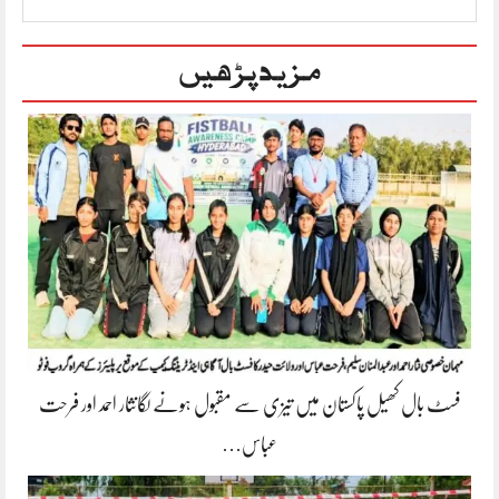
مزید پڑھیں
فسٹ بال کھیل پاکستان میں تیزی سے مقبول ہونے لگانثار احمد اور فرحت
عباس…