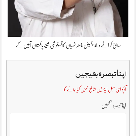
سابق کراٹے ورلڈ چمپئن ماسٹر شہیان کاتسوتوشی شیناپاکستان آئیں گے
اپنا تبصرہ بھیجیں
آپکا ای میل ایڈریس شائع نہیں کیا جائے گا
اپنا تبصرہ لکھیں