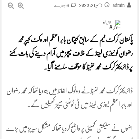
دسمبر 21, 2023
admin
0 تبصرے
—فائل فوٹو
پاکستان کرکٹ ٹیم کے سابق کپتان بابر اعظم اور وکٹ کیپر محمد
رضوان کو نیوزی لینڈ کے خلاف میچز میں آرام دینے کی بات کہنے
پر ڈائریکٹر کرکٹ محمد حفیظ کا مؤقف سامنے آگیا۔
ڈائریکٹر کرکٹ محمد حفیظ نے دوٹوک الفاظ میں بتا دیا تھا کہ محمد رضوان
اور بابر اعظم نیوزی لینڈ میں ٹی ٹوئنٹی میچز کھیلیں گے۔
انہوں نے سلیکشن کمیٹی پر واضح کردیا تھا کہ مشکل سیریز میں بڑے