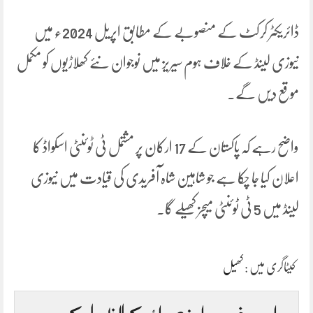
ڈائریکٹر کرکٹ کے منصوبے کے مطابق اپریل 2024ء میں
نیوزی لینڈ کے خلاف ہوم سیریز میں نوجوان نئے کھلاڑیوں کو مکمل
موقع دیں گے۔
واضح رہے کہ پاکستان کے 17 ارکان پر مشتمل ٹی ٹوئنٹی اسکواڈ کا
اعلان کیا جا چکا ہے جو شاہین شاہ آفریدی کی قیادت میں نیوزی
لینڈ میں 5 ٹی ٹوئنٹی میچز کھیلے گا۔
کیٹاگری میں :
کھیل
اس خبر پر اپنی رائے کا اظہار کریں