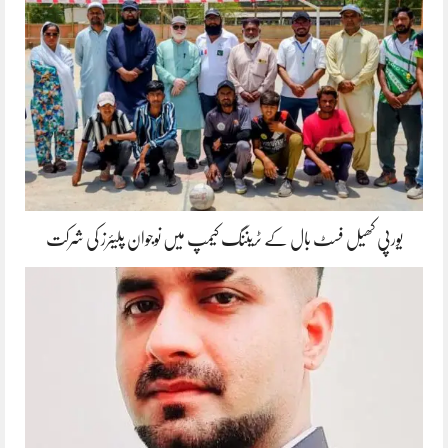
یورپی کھیل فسٹ بال کے ٹریننگ کیمپ میں نوجوان پلیئرز کی شرکت