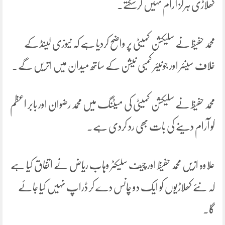
کھلاڑی ہرگز آرام نہیں کرسکتے۔
محمد حفیظ نے سلیکشن کمیٹی پر واضح کردیا ہے کہ نیوزی لینڈ کے
خلاف سینئر اور جونیئر کمبی نیشن کے ساتھ میدان میں اتریں گے۔
محمد حفیظ نے سلیکشن کمیٹی کی میٹنگ میں محمد رضوان اور بابر اعظم
کو آرام دینے کی بات بھی رد کردی ہے۔
علاوہ ازیں محمد حفیظ اور چیف سلیکٹر وہاب ریاض نے اتفاق کیا ہے
کہ نئے کھلاڑیوں کو ایک دو چانس دے کر ڈراپ نہیں کیا جائے
گا۔