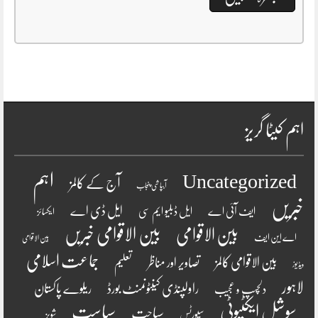
اہم کیٹا گریز
اہم
Uncategorized
آج کے کالمز
آبپاشی پنجاب
خبریں
ایل ڈی اے
ایف آئی اے
ایل ڈبلیو ایم سی
ایکسائز
بین الاقوامی
بین الاقوامی خبریں
اے این ایف
بین الاقوامی
جماعت اسلامی
بین الاقوامی کالمز
تصاویر اور مناظر
تعلیم
ویڈیوز
لاہور
راولپنڈی کینٹونمنٹ بورڈ
ریلوے پاکستان
دلچسپ و عجیب
سوشل ایکٹیوٹی
سیاست
سیاحت
سپورٹس
شوبز