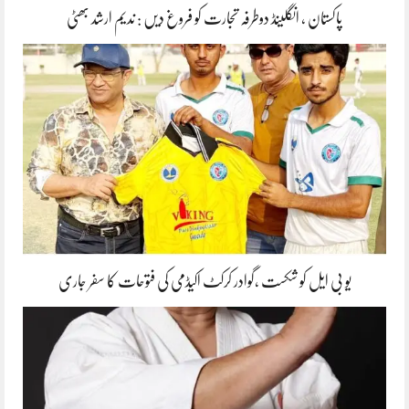
پاکستان ، انگلینڈ دوطرفہ تجارت کو فروغ دیں : ندیم ارشد بھٹی
یو بی ایل کو شکست ،گوادر کرکٹ اکیڈمی کی فتوحات کا سفر جاری