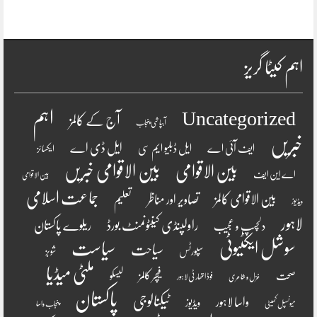
اہم کیٹا گریز
اہم
Uncategorized
آج کے کالمز
آبپاشی پنجاب
خبریں
ایل ڈی اے
ایف آئی اے
ایل ڈبلیو ایم سی
ایکسائز
بین الاقوامی
بین الاقوامی خبریں
اے این ایف
بین الاقوامی
جماعت اسلامی
بین الاقوامی کالمز
تصاویر اور مناظر
تعلیم
ویڈیوز
لاہور
راولپنڈی کینٹونمنٹ بورڈ
ریلوے پاکستان
دلچسپ و عجیب
سوشل ایکٹیوٹی
سیاست
سیاحت
سپورٹس
شوبز
ملٹی میڈیا
فیچر کالمز
صحت
لیسکو
فوڈ اتھارٹی لاہور
غزل و شاعری
پاکستان
ٹیکنالوجی
واسا لاہور
ویڈیوز
میونسپل کمیٹی
پنجاب واسا