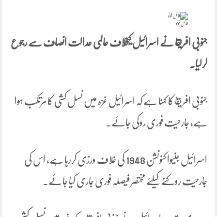
فائل فوٹو
جنوبی افریقا نے اسرائیل کیخلاف عالمی عدالت انصاف سے رجوع
کرلیا۔
جنوبی افریقا کا کہنا ہے کہ اسرائیل غزہ میں نسل کشی کا مرتکب ہوا
ہے، جارحیت فوری روکی جائے۔
اسرائیل جنیوا کنونشن 1948 کی خلاف ورزی کررہا ہے، اس کی
جارحیت روکنے کیلئے مختصر فیصلہ فوری جاری کیا جائے۔