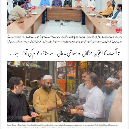
7 اگست کا احتجاج مہنگائی اور معاشی بدحالی سے متاثرہ عوام کی آواز بنے…