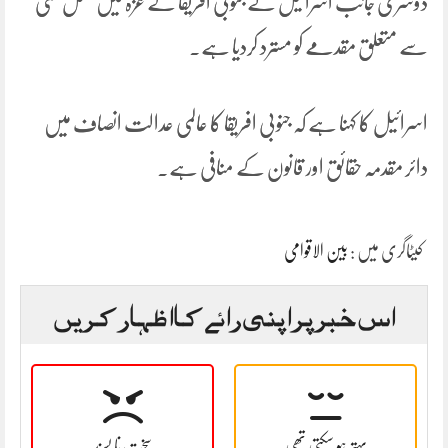
دوسری جانب اسرائیل نے جنوبی افریقا کے غزہ میں نسل کشی
سے متعلق مقدمے کو مسترد کردیا ہے۔
اسرائیل کا کہنا ہے کہ جنوبی افریقا کا عالمی عدالت انصاف میں
دائر مقدمہ حقائق اور قانون کے منافی ہے۔
کیٹاگری میں :
بین الاقوامی
اس خبر پر اپنی رائے کا اظہار کریں
بہتر ہو سکتی تھی
سخت نا پسند