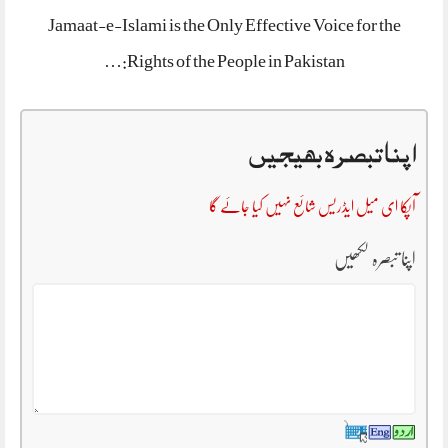
Jamaat-e-Islami is the Only Effective Voice for the
Rights of the People in Pakistan:…
اپنا تبصرہ بھیجیں
آپکا ای میل ایڈریس شائع نہیں کیا جائے گا
اپنا تبصرہ لکھیں