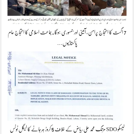
7 اگست کا احتجاج پرامن، آئینی اور جمہوری ہوگا۔جماعت اسلامی کا احتجاج عام
پاکستانیوں…
لیسکو SDO مزنگ محمد علی ریاض کے خلاف 5 کروڑ ہرجانے کا لیگل نوٹس