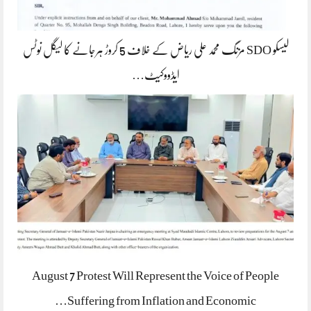
لیسکو SDO مزنگ محمد علی ریاض کے خلاف 5 کروڑ ہرجانے کا لیگل نوٹس
ایڈووکیٹ…
August 7 Protest Will Represent the Voice of People
Suffering from Inflation and Economic…