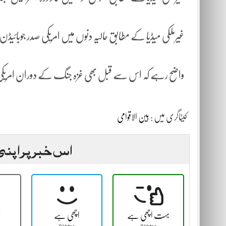
غیرملکی میڈیا کے مطابق حالیہ دنوں میں امریکی صدر جوبائیڈ
واضح رہے کہ اس سے قبل بھی غزہ جنگ کے دوران امریکی وزی
کیٹاگری میں :
بین الاقوامی
اس خبر پر اپنی
بہت اچھی ہے
اچھی ہے
ٹ