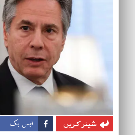
شیئر کریں
فیس بک