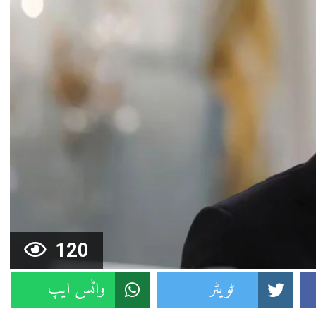
120
ٹویٹر
واٹس ایپ