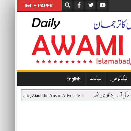
E-PAPER
ٹیکنالوجی
سیاست
English
titutional and Democratic: Ziauddin Ansari Advocate