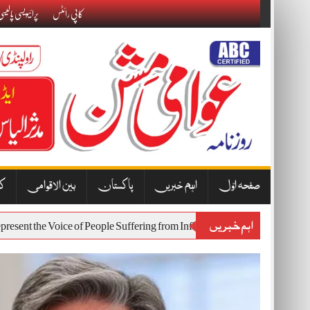
Skip
کاپی رائٹس
پرائیویسی پالیس
to
content
صفحہ اوّل
اہم خبریں
پاکستان
بین الاقوامی
کا
اہم خبریں
 Will Represent the Voice of People Suffering from Inflation and Economi