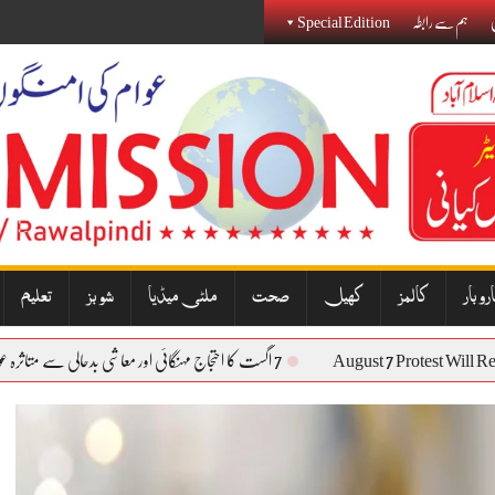
ی
ہم سے رابطہ
Special Edition
روبار
کالمز
کھیل
صحت
ملٹی میڈیا
شوبز
تعلیم
August 7 Protest
7 اگست کا احتجاج مہنگائی اور معاشی بدحالی سے متاثرہ عوام کی آواز بنے گا: نذیر جنجوعہ