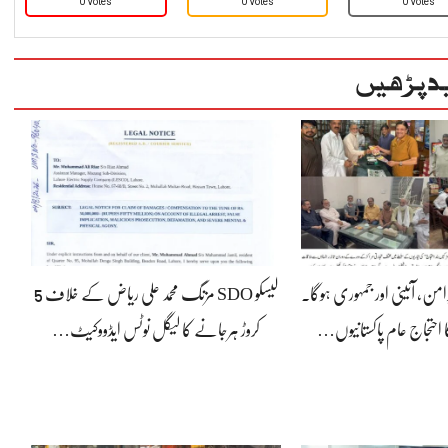
0 Votes
0 Votes
0 Votes
د پڑھیں
رامن، آئینی اور جمہوری ہوگا۔
لیسکو SDO مزنگ محمد علی ریاض کے خلاف 5
 احتجاج عام پاکستانیوں…
کروڑ ہرجانے کا لیگل نوٹس ایڈووکیٹ…