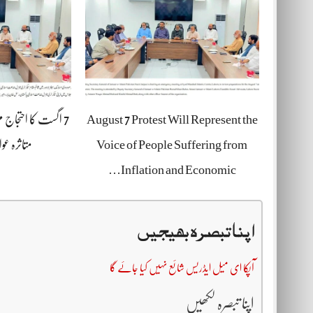
August 7 Protest Will Represent the
7 اگست کا احتجاج م
Voice of People Suffering from
متاثرہ عو
Inflation and Economic…
اپنا تبصرہ بھیجیں
آپکا ای میل ایڈریس شائع نہیں کیا جائے گا
اپنا تبصرہ لکھیں