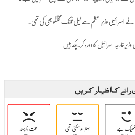
ن نے اسرائیلی وزیراعظم سے ٹیلی فونک گفتگو بھی کی تھی۔
رِ خارجہ اسرائیل کا دورہ کرچکے ہیں۔
 رائے کا اظہار کریں
ھیک ہے
بہتر ہو سکتی تھی
سخت نا پسند