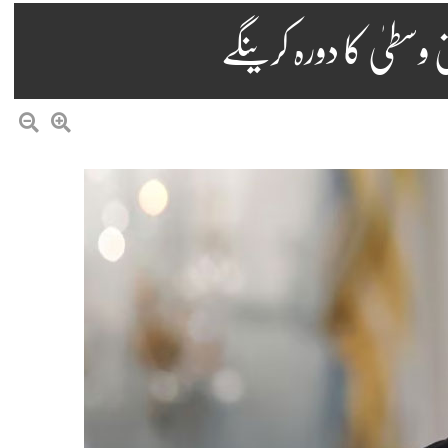
 وسطیٰ کا دورہ کرینگے