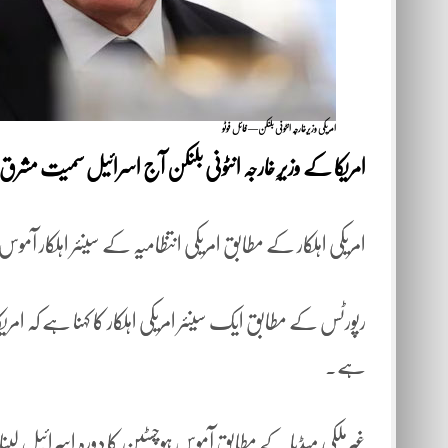
امریکی وزیرخارجہ انٹونی بلنکن— فائل فوٹو
امریکا کے وزیرِ خارجہ انٹونی بلنکن آج اسرائیل سمیت م
امریکی اہلکار کے مطابق امریکی انتظامیہ کے سینئر اہلکار آ
رپورٹس کے مطابق ایک سینئر امریکی اہلکار کا کہنا ہے کہ ام
ہے۔
غیرملکی میڈیا کے مطابق آموس ہوچسٹین کا دورہ اسرائیل ل