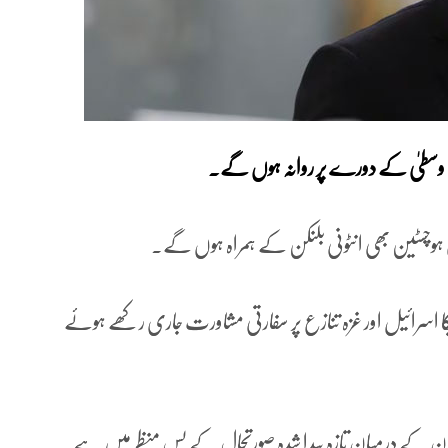
شرق وسطیٰ کے دورے پر روانہ ہوں گے۔
موس ہوچسٹین بھی انٹونی بلنکن کے ہمراہ ہوں گے۔
ریکا اسرائیل اور غزہ تنازع پر سفارتی مشاورت جاری رکھے ہوئے
بنان کے درمیان تازہ پیدا شدہ صورتحال کے پس منظر میں ہے۔