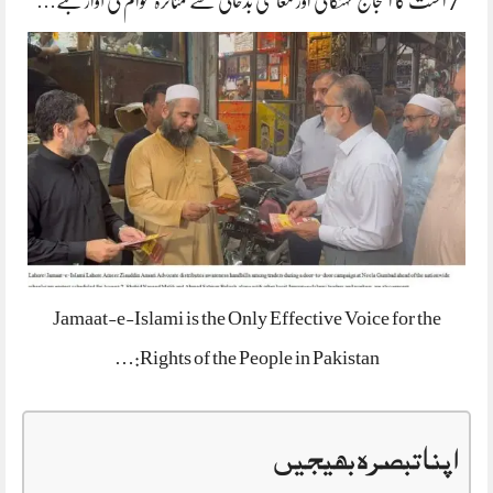
7 اگست کا احتجاج مہنگائی اور معاشی بدحالی سے متاثرہ عوام کی آواز بنے…
Jamaat-e-Islami is the Only Effective Voice for the
Rights of the People in Pakistan:…
اپنا تبصرہ بھیجیں