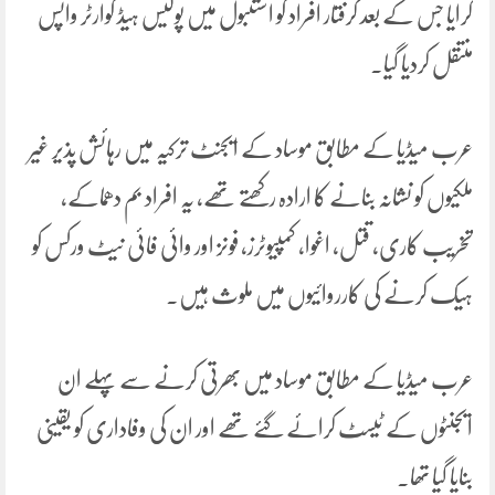
کرایا جس کے بعد گرفتار افراد کو استنبول میں پولیس ہیڈ کوارٹر واپس
منتقل کردیا گیا۔
عرب میڈیا کے مطابق موساد کے ایجنٹ ترکیہ میں رہائش پذیر غیر
ملکیوں کو نشانہ بنانے کا ارادہ رکھتے تھے، یہ افراد بم دھماکے،
تخریب کاری، قتل، اغوا، کمپیوٹرز، فونز اور وائی فائی نیٹ ورکس کو
ہیک کرنے کی کارروائیوں میں ملوث ہیں۔
عرب میڈیا کے مطابق موساد میں بھرتی کرنے سے پہلے ان
ایجنٹوں کے ٹیسٹ کرائے گئے تھے اور ان کی وفاداری کو یقینی
بنایا گیا تھا۔