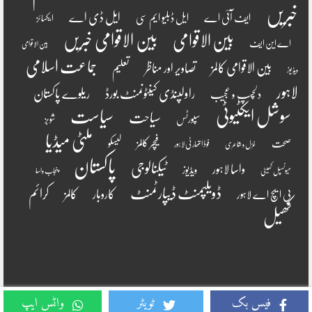
خبریں
ایل ڈی اے
ایف آئی اے
ایل ڈبلیو ایم سی
ایکسائز
بین الاقوامی
بین الاقوامی خبریں
اے این ایف
بین الاقوامی
جماعت اسلامی
بین الاقوامی کالمز
تصاویر اور مناظر
تعلیم
ویڈیوز
لاہور
راولپنڈی کینٹونمنٹ بورڈ
ریلوے پاکستان
دلچسپ و عجیب
سوشل ایکٹیوٹی
سیاست
سیاحت
سپورٹس
شوبز
ملٹی میڈیا
فیچر کالمز
صحت
لیسکو
فوڈ اتھارٹی لاہور
غزل و شاعری
پاکستان
ٹیکنالوجی
واسا لاہور
ویڈیوز
میونسپل کمیٹی
پنجاب واسا
ڈویلپمنٹ ڈیپارٹمنٹ
کرائم
کالمز
کاروبار
پی ایچ اے لاہور
کھیل
فیس بک
ٹویٹر
واٹس ایپ
Copyright © 2022, Awami Mission All Rights Reserved.