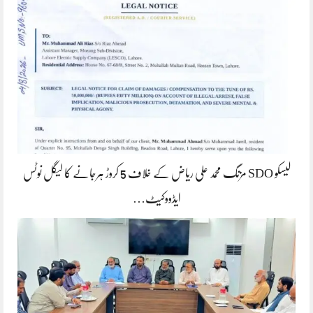
لیسکو SDO مزنگ محمد علی ریاض کے خلاف 5 کروڑ ہرجانے کا لیگل نوٹس
ایڈووکیٹ…