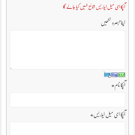
آپکا ای میل ایڈریس شائع نہیں کیا جائے گا
اپنا تبصرہ لکھیں
آپکا نام
*
آپکا ای میل ایڈریس
*