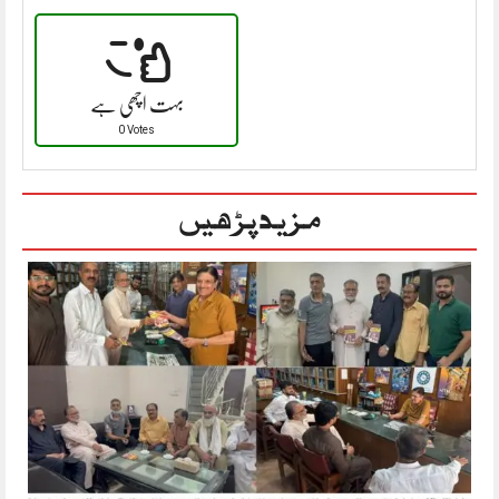
بہت اچھی ہے
0 Votes
مزید پڑھیں