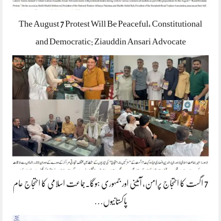
The August 7 Protest Will Be Peaceful, Constitutional
and Democratic: Ziauddin Ansari Advocate
7 اگست کا احتجاج پرامن، آئینی اور جمہوری ہوگا۔جماعت اسلامی کا احتجاج عام
پاکستانیوں…