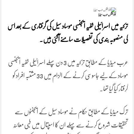
فوٹو بشکریہ عرب میڈیا
ترکیہ میں اسرائیلی خفیہ ایجنسی موساد سیل کی گرفتاری کے بعد اس
کی منصوبہ بندی کی تفصیلات سامنے آگئی ہیں۔
عرب میڈیا کے مطابق ترکیہ میں 3 دن پہلے اسرائیلی خفیہ ایجنسی
موساد کے لیے جاسوسی کرنے کے الزام میں 33 مشتبہ افراد کو
گرفتار کیا گیا تھا۔
ترک میڈیا کے مطابق حکام نے موساد سیل کے ایجنٹوں سے
تحقیقات شروع کرنے سے پہلے ان کا اسپتال میں طبی معائنہ