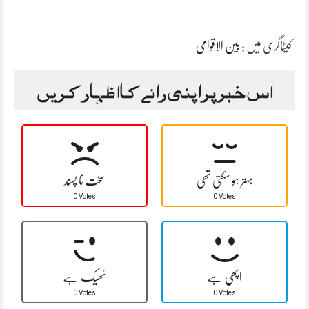
کیٹاگری میں :
بین الاقوامی
اس خبر پر اپنی رائے کا اظہار کریں
بہتر ہو سکتی تھی
سخت نا پسند
0 Votes
0 Votes
اچھی ہے
ٹھیک ہے
0 Votes
0 Votes