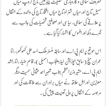
معروف سماجی و کاروباری شخصیت چیئرمین تاج گروپ میاں
سہیل تاج اور میاں شہزاد تاج میاں افتخار تاج کی والدہ کے انتقال
پر علاقے کی سماجی، سیاسی اور صحافتی شخصیات کی جانب سے
گہرے دکھ اور افسوس کا اظہار کیا گیا ہے۔
اس موقع پر ایم پی اے اور سابقہ منسٹر ملک اسد علی کھوکھر، رانا
عمران منچ (سابق اپوزیشن لیڈر پنجاب اسمبلی)، قاسم ضیا، رانا راشد
ایم پی اے، مشیر وزیراعظم جناب شبیر احمد عثمانی سمیت دیگر
معززین اور اہل علاقہ نے میاں برادران سے ملاقات کی اور
مرحومہ کے انتقال پر دلی تعزیت پیش کی۔