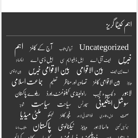
اہم کیٹا گریز
اہم
Uncategorized
آج کے کالمز
آبپاشی پنجاب
خبریں
ایل ڈی اے
ایف آئی اے
ایل ڈبلیو ایم سی
ایکسائز
بین الاقوامی
بین الاقوامی خبریں
اے این ایف
بین الاقوامی
جماعت اسلامی
بین الاقوامی کالمز
تصاویر اور مناظر
تعلیم
ویڈیوز
لاہور
راولپنڈی کینٹونمنٹ بورڈ
ریلوے پاکستان
دلچسپ و عجیب
سوشل ایکٹیوٹی
سیاست
سیاحت
سپورٹس
شوبز
ملٹی میڈیا
فیچر کالمز
صحت
لیسکو
فوڈ اتھارٹی لاہور
غزل و شاعری
پاکستان
ٹیکنالوجی
واسا لاہور
ویڈیوز
میونسپل کمیٹی
پنجاب واسا
ڈویلپمنٹ ڈیپارٹمنٹ
کرائم