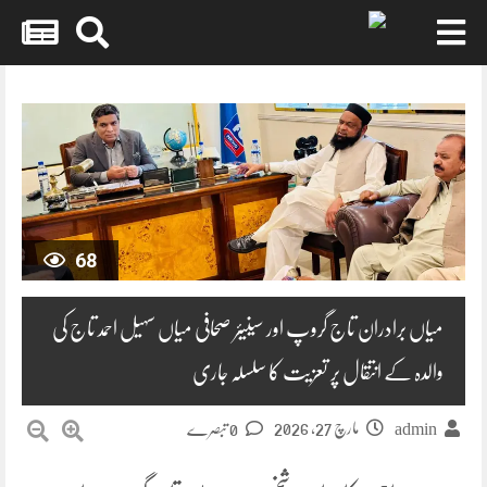
Skip
to
content
68
میاں برادران تاج گروپ اور سینیئر صحافی میاں سہیل احمد تاج کی
والدہ کے انتقال پر تعزیت کا سلسلہ جاری
مارچ 27, 2026
admin
0 تبصرے