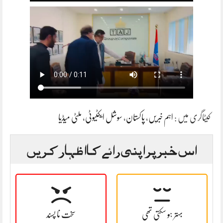
کیٹاگری میں :
اہم خبریں
،
پاکستان
،
سوشل ایکٹیوٹی
،
ملٹی میڈیا
اس خبر پر اپنی رائے کا اظہار کریں
بہتر ہو سکتی تھی
سخت نا پسند