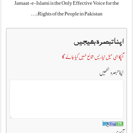
Jamaat-e-Islami is the Only Effective Voice for the
Rights of the People in Pakistan:…
اپنا تبصرہ بھیجیں
آپکا ای میل ایڈریس شائع نہیں کیا جائے گا
اپنا تبصرہ لکھیں