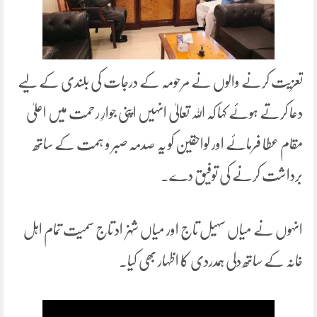
تعزیت کرنے والوں نے مرحومہ کے درجات کی بلندی کے لیے
دعا کرتے ہوئے کہا کہ اللہ تعالیٰ انہیں اپنی جوارِ رحمت میں اعلیٰ
مقام عطا فرمائے اور لواحقین کو یہ صدمہ صبر و ہمت کے ساتھ
برداشت کرنے کی توفیق دے۔
انہوں نے میاں سہیل تاج اور میاں شہزاد تاج سمیت تمام اہل
خانہ کے ساتھ دلی ہمدردی کا اظہار بھی کیا۔