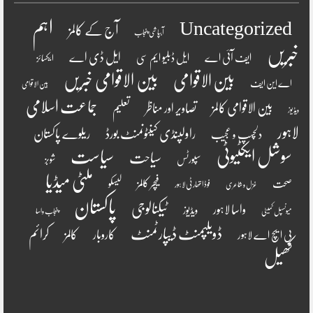
اہم
Uncategorized
آج کے کالمز
آبپاشی پنجاب
خبریں
ایل ڈی اے
ایف آئی اے
ایل ڈبلیو ایم سی
ایکسائز
بین الاقوامی
بین الاقوامی خبریں
اے این ایف
بین الاقوامی
جماعت اسلامی
بین الاقوامی کالمز
تصاویر اور مناظر
تعلیم
ویڈیوز
لاہور
راولپنڈی کینٹونمنٹ بورڈ
ریلوے پاکستان
دلچسپ و عجیب
سوشل ایکٹیوٹی
سیاست
سیاحت
سپورٹس
شوبز
ملٹی میڈیا
فیچر کالمز
صحت
لیسکو
فوڈ اتھارٹی لاہور
غزل و شاعری
پاکستان
ٹیکنالوجی
واسا لاہور
ویڈیوز
میونسپل کمیٹی
پنجاب واسا
ڈویلپمنٹ ڈیپارٹمنٹ
کرائم
کالمز
کاروبار
پی ایچ اے لاہور
کھیل