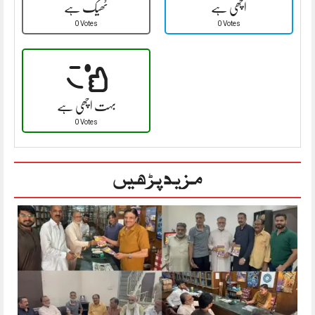
اچھی ہے
ٹھیک ہے
0 Votes
0 Votes
بہت اچھی ہے
0 Votes
مزید پڑھیں