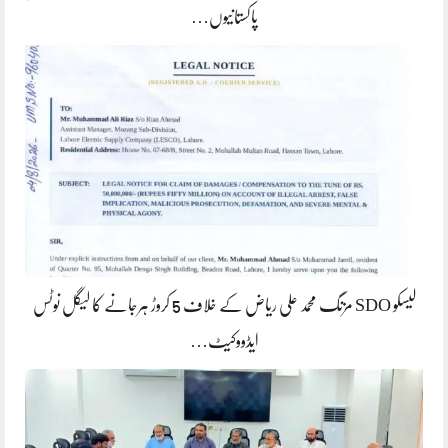
پاکستانیوں…
لیسکو SDO مزنگ محمد علی ریاض کے خلاف 5 کروڑ ہرجانے کا لیگل نوٹس
ایڈووکیٹ…