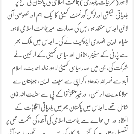
لاہور (عمرحیات چوہدری)جماعت اسلامی کی پاکستان کی سطح پر
بلدیاتی الیکشن اور لوکل گورنمنٹ کمیٹی کا ایک اہم اور خصوصی آن
لائن اجلاس منعقد ہوا، جس کی صدارت امیر جماعت اسلامی لاہور
ضیاء الدین انصاری ایڈوکیٹ نے کی۔ اجلاس میں ملک بھر
سے پارٹی کے سینیئر رہنماؤں اور سیاسی کمیٹی کے اراکین نے
شرکت کی، جن میں صدر سیاسی کمیٹی لاہور خالد احمد بٹ، اسلام
آباد سے نصر اللہ رندھاوا، کراچی سے سیف الدین، بلوچستان سے
مولانا ہدایت الرحمن، اور خیبر پختونخواکے پی سے عنایت اللہ خان
شامل تھے۔اجلاس میں پاکستان بھر میں بلدیاتی انتخابات کے
انعقاد اور اس حوالے سے جماعت اسلامی کی آئندہ کی حکمت عملی پر
تفصیلی مشاورت کی گئی۔ شرکاء کی جانب سے یہ تجویز سامنے آئی