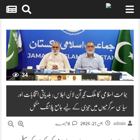
Skip
to
content
34
جماعت اسلامی کا ملک گیر آن لائن اجلاس: بلدیاتی انتخابات اور
سیاسی سرگرمیوں میں تیزی کے لیے جامع پلاننگ مکمل
جون 21, 2026
admin
0 تبصرے