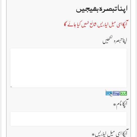
اپنا تبصرہ بھیجیں
آپکا ای میل ایڈریس شائع نہیں کیا جائے گا
اپنا تبصرہ لکھیں
آپکا نام
*
آپکا ای میل ایڈریس
*