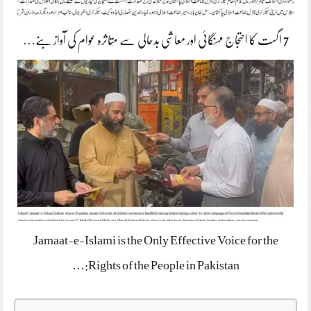
7 اگست کا احتجاج مہنگائی اور معاشی بدحالی سے متاثرہ عوام کی آواز بنے…
Jamaat-e-Islami is the Only Effective Voice for the
Rights of the People in Pakistan:…