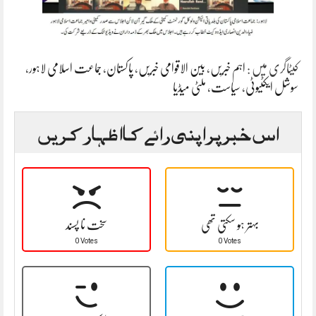
کیٹاگری میں :
اہم خبریں
،
بین الاقوامی خبریں
،
پاکستان
،
جماعت اسلامی لاہور
،
سوشل ایکٹیوٹی
،
سیاست
،
ملٹی میڈیا
اس خبر پر اپنی رائے کا اظہار کریں
بہتر ہو سکتی تھی
سخت نا پسند
0 Votes
0 Votes