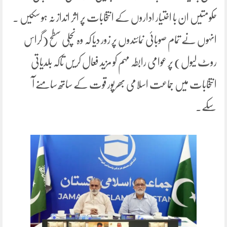
حکومتیں ان با اختیار اداروں کے انتخابات پر اثر انداز نہ ہو سکیں ۔
انہوں نے تمام صوبائی نمائندوں پر زور دیا کہ وہ نچلی سطح (گراس
روٹ لیول) پر عوامی رابطہ مہم کو مزید فعال کریں تاکہ بلدیاتی
انتخابات میں جماعت اسلامی بھرپور قوت کے ساتھ سامنے آ
سکے۔