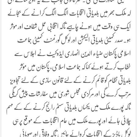
کہ ملک بھر میں بلدیاتی انتخابات الگ الگ کرانے کے بجائے
ایک ہی وقت میں ہونے چاہیے تاکہ انتخابی عمل شفاف اور موثر
ہو۔صدر کمیٹی بلدیاتی الیکشن اور لوکل گورنمنٹ کمیٹی جماعت
اسلامی پاکستان ضیاء الدین انصاری ایڈوکیٹ نے اجلاس سے
خطاب کرتے ہوئے کہا کہ جماعت اسلامی، پاکستان میں مؤثر
بلدیاتی نظام کو قائم کرنے کے لئے قانون سازی کے لئے تجاویز
مرتب کرے گی اور مرکزی مجلس شوریٰ میں سفارشات پیش کریگی
تاکہ پورے ملک میں یکساں بلدیاتی سسٹم رائج کرنے کے کے مہم
چلائی جائے اور پورے ملک میں عام انتخابات کے موقع پر ہی
لوکل باڈیز کے انتخابات کروائے جائیں تاکہ وفاقی اور صوبائی