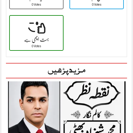
0 Votes
0 Votes
بہت اچھی ہے
0 Votes
مزید پڑھیں