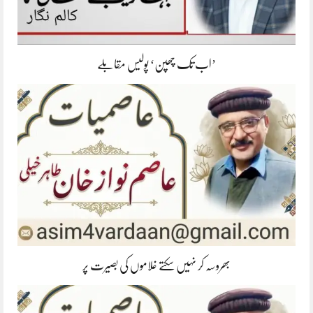
’اب تک چھپن‘ پولیس مقابلے
بھروسہ کر نہیں سکتے غلاموں کی بصیرت پر