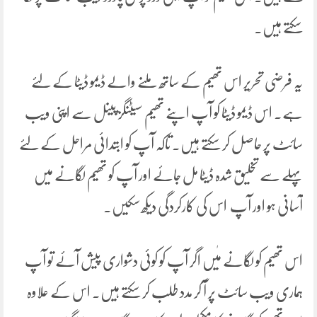
سکتے ہیں۔
یہ فرضی تحریر اس تھیم کے ساتھ ملنے والے ڈیمو ڈیٹا کے لئے
ہے۔ اس ڈیمو ڈیٹا کو آپ اپنے تھیم سیٹنگز پینل سے اپنی ویب
سائٹ پر حاصل کر سکتے ہیں۔ تاکہ آپ کو ابتدائی مراحل کے لئے
پہلے سے تخلیق شدہ ڈیٹا مل جائے اور آپ کو تھیم لگانے میں
آسانی ہو اور آپ اس کی کارکردگی دیکھ سکیں۔
اس تھیم کو لگانے مٰیں اگر آپ کو کوئی دشواری پیش آئے تو آپ
ہماری ویب سائٹ پر آ کر مدد طلب کر سکتے ہیں۔ اس کے علاوہ