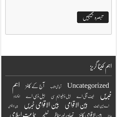
اہم کیٹا گریز
اہم
Uncategorized
آج کے کالمز
آبپاشی پنجاب
خبریں
ایل ڈی اے
ایف آئی اے
ایل ڈبلیو ایم سی
ایکسائز
بین الاقوامی
بین الاقوامی خبریں
اے این ایف
بین الاقوامی
جماعت اسلامی
بین الاقوامی کالمز
تصاویر اور مناظر
تعلیم
ویڈیوز