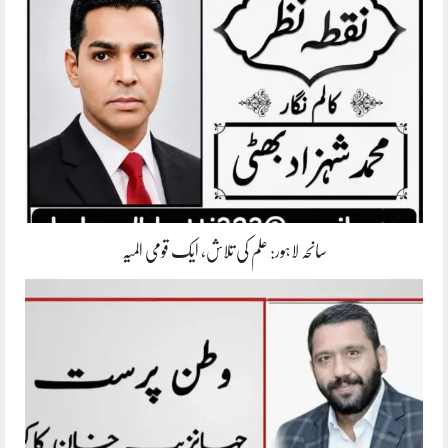
سانحہ لاہور: علم کی تلاش، ایک قومی المیہ