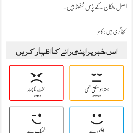
اصل مالکان کے پاس محفوظ ہیں۔
کیٹاگری میں :
کالمز
اس خبر پر اپنی رائے کا اظہار کریں
بہتر ہو سکتی تھی
سخت نا پسند
0 Votes
0 Votes
اچھی ہے
ٹھیک ہے