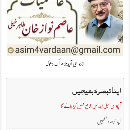
ازدواجی آئیڈیلزم اک دھوکہ
اپنا تبصرہ بھیجیں
آپکا ای میل ایڈریس شائع نہیں کیا جائے گا
اپنا تبصرہ لکھیں