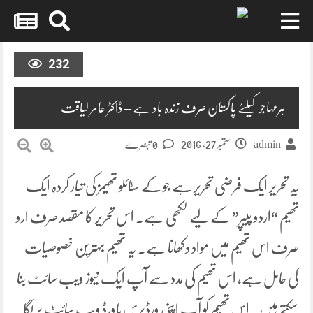
Skip
to
232
content
ہرمہاجر کیلئے پاکستان صرف زندہ باد ہے – ڈاکٹر عامر لیاقت
ستمبر 27, 2016
admin
0 تبصرے
یہ تحریر ایک فرضی تحریر ہے جو کے سٹائلو تھیمز کی تیار کردہ ایک
تھیم “اردو پیپر” کے لیے لکھی ہے۔ اس تحریر کا مقصد صرف ارو
صرف اس تھیم میں مواد دکھانا ہے۔ یہ تھیم بہترین خصوصیات
کی حامل ہے، اس تھیم کی مدد سے آپ ایک نیوز ویب سائٹ بنا
سکتے ہیں۔ اس تھیم کو آپ اپنی ورڈپرس پاورڈ ویب سائٹ پر لگا