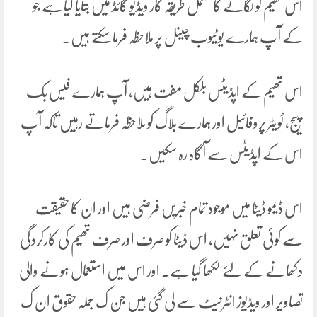
اس تھیم کو لگانے کا مکمل طریقہ کار ویڈیو گائڈ میں بتایا گیا ہے جو
کے آپ ہمارے یوٹیوب چینل پر ملاحظہ فرما سکتے ہیں۔
اس تھیم کے اپڈیٹس بلکل مفت ہیں، آپ ہمارے فیس بک
پیج، ٹویٹر پروفائیل اور ہمارے بلاگ کو ملاحظہ فرماتے رہیں تاکہ آپ
اس کے اپڈیٹس سے آگاہ رہ سکیں۔
اس ڈیمو ڈیٹا میں موجود تمام خبریں فرضی ہیں اور ان کا حقیقت
سے کوئی تعلق نہیں، اس ڈیٹا کو صرف اور صرف تھیم کی کارکردگی
دکھانے کے لئے لکھا گیا ہے۔ اور اس میں استعمال ہونے والی
تصاویر اور ویڈیوز انٹرنیٹ سے لی گئی ہیں جن ک جملہ حقوق ان ک