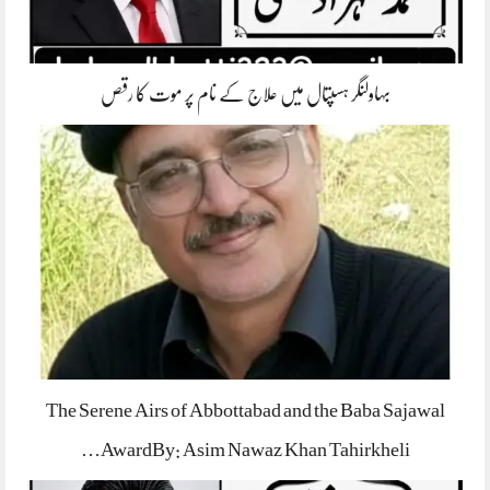
بہاولنگر ہسپتال میں علاج کے نام پر موت کا رقص
The Serene Airs of Abbottabad and the Baba Sajawal
AwardBy: Asim Nawaz Khan Tahirkheli…