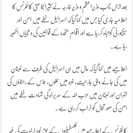
بعد ازاں نائب وزیراعظم و وزیر خارجہ نے کثیرالجماعتی کانفرنس کا
اعلامیہ جاری کیا جس میں کہا گیا کہ اسرائیل خطے میں امن اور
سیکیورٹی کو تباہ کررہا ہے اور اقوام متحدہ کے قوانین کی دھجیاں بکھیر
رہا ہے۔
اعلامیے میں کہا گیا کہ حال میں ہی اسرائیل کی طرف سے لبنان
میں کی جانے والی جارحیت، غزہ میں حملوں، حماس کے رہنماؤں کی
تہران اور لبنان میں حزب اللہ کے سربراہ کی شہادت خطے میں
امن کی صورتحال کو خراب کررہی ہے۔
کانفرنس کے اعلامیے میں فلسطینیوں کے حق خود ارادیت کی غیر