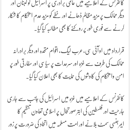
کانفرنس کے اعلامیے میں عالمی برادری پر اسرائیل کو لبنان اور
دیگر ممالک پر مزید مظالم ڈھانے اور خطے کو مزید عدم استحکام کا شکار
کرنے سے فوری طور پر روکنے کا بھی مطالبہ کیا گیا۔
قرارداد میں او آئی سی، عرب لیگ، اقوام متحدہ اور دیگر برادرانہ
ممالک کی طرف سے غزہ اور سرحدات پر سیاسی اور سفارتی طور پر
امن واستحکام کی کاوشوں کی حمایت کا بھی اعلان کیا گیا۔
کانفرنس کے اعلامیے میں غزہ میں اسرائیل کی جانب سے جاری
جارحیت اور فلسطین کی ابتر صورتحال پر اسلامی تعاون تنظیم کا
ایمرجنسی سمٹ بلانے اور امت مسلمہ میں اتحاد کی ضرورت پر زور