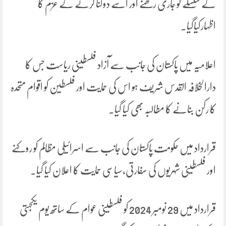
کے سلسلے کو جاری رکھنے اور اسے دوگنا کرنے کے عزم کا
اظہارکیاگیا۔
اعلامیہ میں پاکستان کی جانب سے آزاد فلسطینی ریاست جس کا
دارالخلافہ القدس شریف ہو اس کی حمایت اور فلسطین کو اقوام متحدہ
کا رکن بنانے کا مطالبہ بھی کیا گیا۔
قرارداد میں حکومت پاکستان کی جانب سے اسرائیلی مظالم کو روکنے
اور فلسطینی شہریوں کی سفارتی،سیاسی حمایت کا اعلان کیا گیا۔
قرارداد میں 29 نومبر 2024 کو فلسطینی عوام کے ساتھ یوم یکجہتی