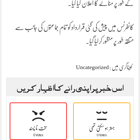
کے طور پر منانے کا اعلان کیا گیا۔
کانفرنس میں پیش کی گئی قرارداد کو تمام جماعتوں کی جانب سے
متفقہ طور پر منظور کرلیا گیا۔
کیٹاگری میں :
Uncategorized
اس خبر پر اپنی رائے کا اظہار کریں
بہتر ہو سکتی تھی
سخت نا پسند
0 Votes
0 Votes