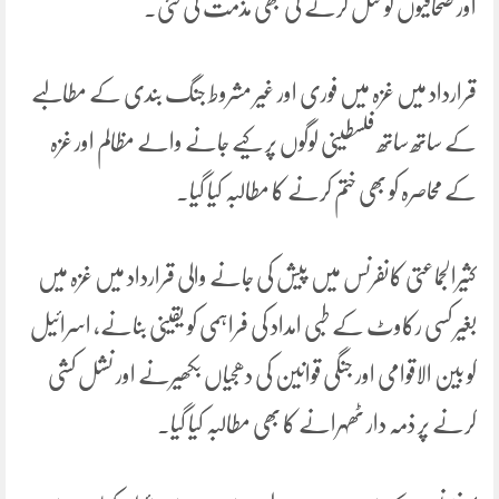
اور صحافیوں کو قتل کرنے کی بھی مذمت کی گئی۔
قرارداد میں غزہ میں فوری اور غیر مشروط جنگ بندی کے مطالبے
کے ساتھ ساتھ فلسطینی لوگوں پر کیے جانے والے مظالم اور غزہ
کے محاصرہ کو بھی ختم کرنے کا مطالبہ کیا گیا۔
کثیرالجماعتی کانفرنس میں پیش کی جانے والی قرارداد میں غزہ میں
بغیر کسی رکاوٹ کے طبی امداد کی فراہمی کو یقینی بنانے، اسرائیل
کو بین الاقوامی اور جنگی قوانین کی دھجیاں بکھیرنے اور نشل کشی
کرنے پر ذمہ دار ٹھہرانے کا بھی مطالبہ کیا گیا۔