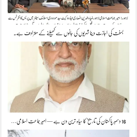
بسنت کی اجازت دینا شہریوں کی جانوں سے کھیلنے کے مترادف ہے۔
16 دسمبر پاکستان کی تاریخ کا سیاہ ترین دن ہے — امیر جماعتِ اسلامی…