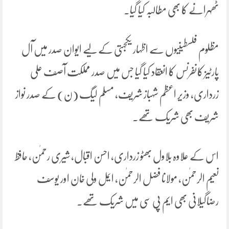
ٹھہرانے کا بھی مطالبہ کیا گیا۔
مظلوم فلسطینیوں سے اظہار یکجہتی کے لیے ایوان صدر میں آل
پارٹیز کانفرنس کا انعقاد کیا گیا جس میں صدر مملکت آصف علی
زرداری، وزیر اعظم شہباز شریف، مسلم لیگ (ن) کے صدر نواز
شریف بھی شریک تھے۔
اس کے علاوہ بلاول بھٹو زرداری، احسن اقبال، شیری رحمٰن، حافظ
نعیم الرحمٰن، مولانا فضل الرحمٰن، ایمل ولی خان اور یوسف
رضاگیلانی بھی ایم پی سی میں شریک تھے۔