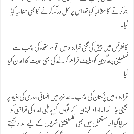
بند کرنے کا مطالبہ کیا تھا اس پر عمل درآمد کرنے کا بھی مطالبہ کیا
گیا۔
کانفرنس میں پیش کی گئی قرارداد میں اقوام متحدہ کی جانب سے
فسلطینی پناہ گزین کو ریلیف فراہم کرنے کی بھی حمایت کا اعلان کیا
گیا۔
قرارداد میں پاکستان کی جانب سے غزہ میں انسانی ہمدری کی بنیاد پر
بھیجی جانے امداد اور لبنان کے لوگوں کیلیے طبی امداد کی فراہمی کو
سراہا گیا اور مستقبل میں بھی فلسیطینی شہریوں کے لیے امداد بھیجنے