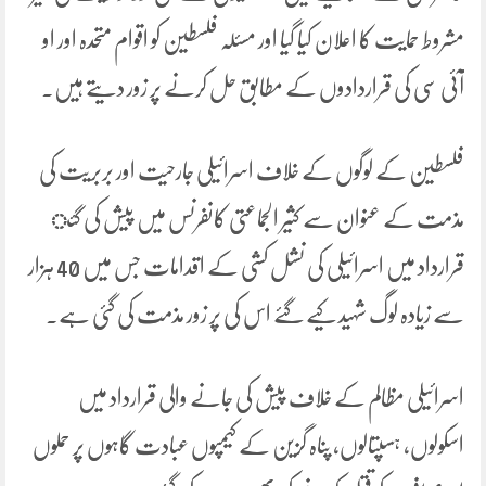
مشروط حمایت کا اعلان کیا گیا اور مسئلہ فلسطین کو اقوام متحدہ اور او
آئی سی کی قراردادوں کے مطابق حل کرنے پر زور دیتے ہیں۔
فلسطین کے لوگوں کے خلاف اسرائیلی جارحیت اور بربریت کی
مذمت کے عنوان سے کثیر الجماعتی کانفرنس میں پیش کی گئ
قرارداد میں اسرائیلی کی نشل کشی کے اقدامات جس میں 40 ہزار
سے زیادہ لوگ شہید کیے گئے اس کی پر زور مذمت کی گئی ہے۔
اسرائیلی مظالم کے خلاف پیش کی جانے والی قرارداد میں
اسکولوں، ہسپتالوں، پناہ گزین کے کیمپوں عبادت گاہوں پر حملوں