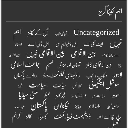
اہم کیٹا گریز
اہم
Uncategorized
آج کے کالمز
آبپاشی پنجاب
خبریں
ایل ڈی اے
ایف آئی اے
ایل ڈبلیو ایم سی
ایکسائز
بین الاقوامی
بین الاقوامی خبریں
اے این ایف
بین الاقوامی
جماعت اسلامی
بین الاقوامی کالمز
تصاویر اور مناظر
تعلیم
ویڈیوز
لاہور
راولپنڈی کینٹونمنٹ بورڈ
ریلوے پاکستان
دلچسپ و عجیب
سوشل ایکٹیوٹی
سیاست
سیاحت
سپورٹس
شوبز
ملٹی میڈیا
فیچر کالمز
صحت
لیسکو
فوڈ اتھارٹی لاہور
غزل و شاعری
پاکستان
ٹیکنالوجی
واسا لاہور
ویڈیوز
میونسپل کمیٹی
پنجاب واسا
ڈویلپمنٹ ڈیپارٹمنٹ
کرائم
کالمز
کاروبار
پی ایچ اے لاہور
کھیل