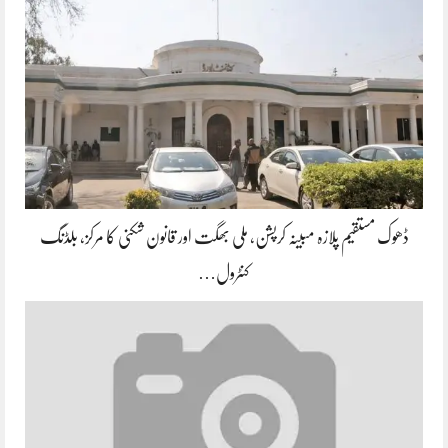
ڈھوک مستقیم پلازہ مبینہ کرپشن، ملی بھگت اور قانون شکنی کا مرکز، بلڈنگ
کنٹرول…