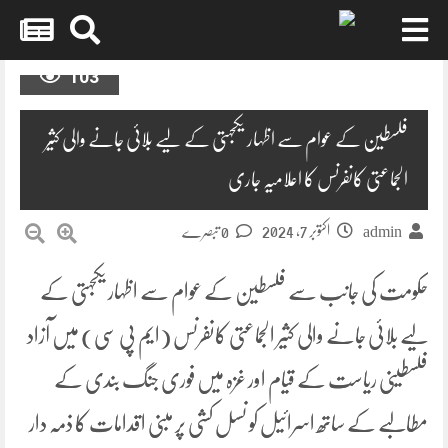
Skip
103
to
content
فلسطین کے عوام سے اظہار یکجہتی کے لیے بلائی جانے والی کثیر
الجماعتی کانفرنس کا اعلامیہ جاری
اکتوبر 7, 2024
admin
0 تبصرے
حکومت کی جانب سے فلسطین کے عوام سے اظہار یکجہتی کے
لیے بلائی جانے والی کثیر الجماعتی کانفرنس (ایم پی سی) میں آزاد
فلسطینی ریاست کے قیام اور غزہ میں فوری جنگ بندی کے
مطالبے کے ساتھ اسرائیل کو نسل کشی پر مبنی اقدامات کا ذمہ دار