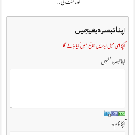
ٹورنامنٹ کی…
اپنا تبصرہ بھیجیں
آپکا ای میل ایڈریس شائع نہیں کیا جائے گا
اپنا تبصرہ لکھیں
آپکا نام
*