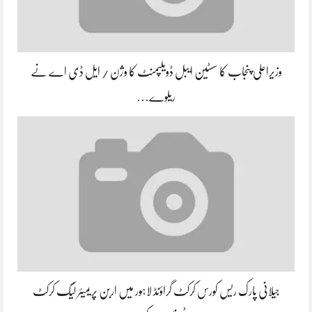
وزیراعلی پنجاب کا سسٹین ایبل ڈویلپمنٹ کا وژن / ایل ڈی اے نے
ریلوے…
جیلانی پارک ریس کورس کرکٹ گراؤنڈ لاہور میں اربن پریمیئر لیگ کرکٹ