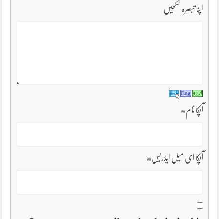
اپنا تبصرہ لکھیں
آپکا نام
*
آپکا ای میل ایڈریس
*