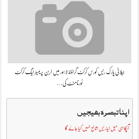
جیلانی پارک ریس کورس کرکٹ گراؤنڈ لاہور میں اربن پریمیئر لیگ کرکٹ
ٹورنامنٹ کی…
اپنا تبصرہ بھیجیں
آپکا ای میل ایڈریس شائع نہیں کیا جائے گا