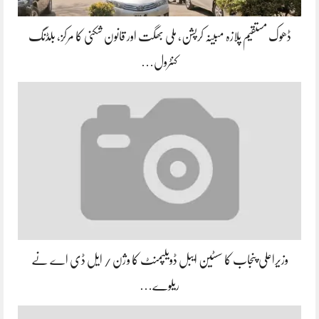
ڈھوک مستقیم پلازہ مبینہ کرپشن، ملی بھگت اور قانون شکنی کا مرکز، بلڈنگ
کنٹرول…
وزیراعلی پنجاب کا سسٹین ایبل ڈویلپمنٹ کا وژن / ایل ڈی اے نے
ریلوے…