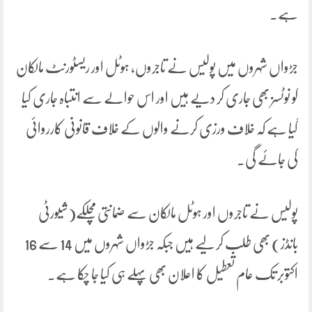
ہے۔
جڑواں شہروں میں پولیس نے تاجروں، ہوٹل اور ریسٹورنٹ مالکان
کو نوٹسز بھی جاری کر دیے ہیں اور اس حوالے سے انتباہ جاری کیا
گیا ہے کہ خلاف ورزی کرنے والوں کے خلاف قانونی کارروائی
کی جائے گی۔
پولیس نے تاجروں اور ہوٹل مالکان سے ضمانتی مچلکے(شیورٹی
بانڈز) بھی طلب کر لیے ہیں جبکہ جڑواں شہروں میں 14 سے 16
اکتوبر تک عام تعطیل کا اعلان بھی پہلے ہی کیا جا چکا ہے۔