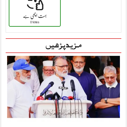
بہت اچھی ہے
0 Votes
مزید پڑھیں