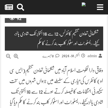
Skip
92
to
content
شنگھائی تعاون تنظیم کانفرنس، 12 سے 16 اکتوبر تک شادی ہالز،
کیفے، ریسٹورنٹ اور سنوکر کلب بند کرنے کا حکم
اکتوبر 10, 2024
admin
0 تبصرے
وفاقی دارالحکومت اسلام آباد میں شنگھائی تعاون تنظیم(ایس سی
او) کانفرس کی تیاری کے سلسلے میں جڑواں شہروں میں سخت
سیکیورٹی انتظامات کا فیصلہ کرتے ہوئے 12 سے 16 اکتوبر تک
شادی ہالز، کیفے، ریسٹورنٹ اور اسنوکر کلب بند کرنے کا حکم دیا گیا