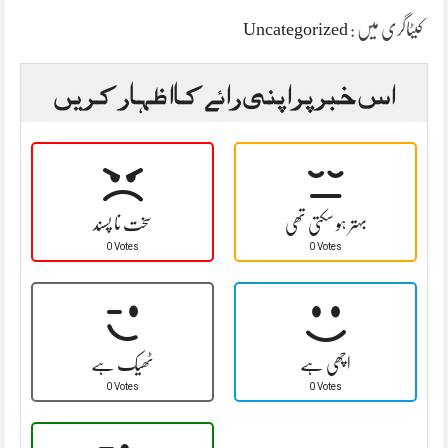
کیٹاگری میں :
Uncategorized
اس خبر پر اپنی رائے کا اظہار کریں
بہتر ہو سکتی تھی
سخت نا پسند
0 Votes
0 Votes
اچھی ہے
ٹھیک ہے
0 Votes
0 Votes