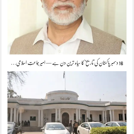
16 دسمبر پاکستان کی تاریخ کا سیاہ ترین دن ہے — امیر جماعتِ اسلامی…