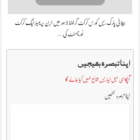
جیلانی پارک ریس کورس کرکٹ گراؤنڈ لاہور میں اربن پریمیئر لیگ کرکٹ
ٹورنامنٹ کی…
اپنا تبصرہ بھیجیں
آپکا ای میل ایڈریس شائع نہیں کیا جائے گا
اپنا تبصرہ لکھیں