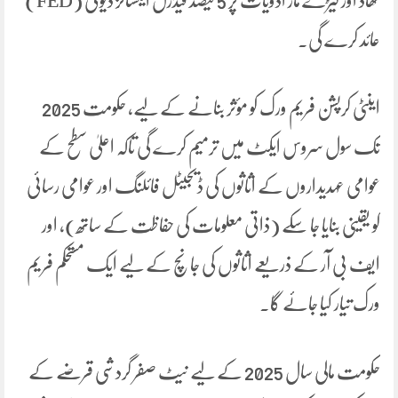
کھاد اور کیڑے مار ادویات پر 5 فیصد فیڈرل ایکسائز ڈیوٹی (FED)
عائد کرے گی۔
اینٹی کرپشن فریم ورک کو مؤثر بنانے کے لیے، حکومت 2025
تک سول سروس ایکٹ میں ترمیم کرے گی تاکہ اعلیٰ سطح کے
عوامی عہدیداروں کے اثاثوں کی ڈیجیٹل فائلنگ اور عوامی رسائی
کو یقینی بنایا جا سکے (ذاتی معلومات کی حفاظت کے ساتھ)، اور
ایف بی آر کے ذریعے اثاثوں کی جانچ کے لیے ایک مستحکم فریم
ورک تیار کیا جائے گا۔
حکومت مالی سال 2025 کے لیے نیٹ صفر گردشی قرضے کے