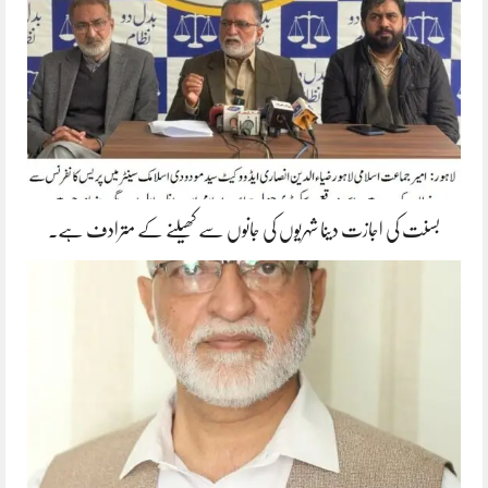
بسنت کی اجازت دینا شہریوں کی جانوں سے کھیلنے کے مترادف ہے۔