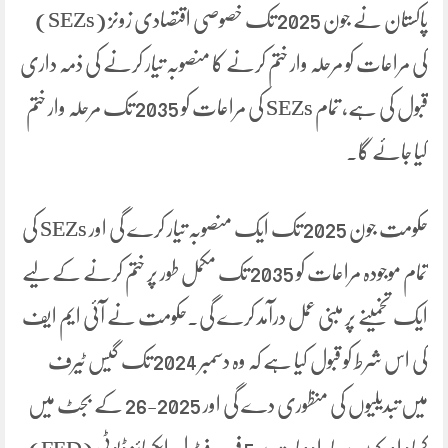
پاکستان نے جون 2025 تک خصوصی اقتصادی زونز (SEZs)
کی مراعات کو مرحلہ وار ختم کرنے کا منصوبہ تیار کرنے کی ذمہ داری
قبول کی ہے، تمام SEZs کی مراعات کو 2035 تک مرحلہ وار ختم
کیا جائے گا۔
حکومت جون 2025 تک ایک منصوبہ تیار کرے گی اور SEZs کی
تمام موجودہ مراعات کو 2035 تک مکمل طور پر ختم کرنے کے لیے
ایک تخمینے پر مبنی عمل درآمد کرے گی۔حکومت نے آئی ایم ایف
کی اس شرط کو قبول کیا ہے کہ وہ دسمبر 2024 تک گیس ٹیرف
میں تبدیلیوں کی منظوری دے گی اور 2025-26 کے بجٹ میں