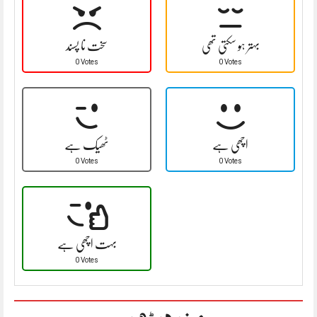
بہتر ہو سکتی تھی
سخت نا پسند
0 Votes
0 Votes
اچھی ہے
ٹھیک ہے
0 Votes
0 Votes
بہت اچھی ہے
0 Votes
مزید پڑھیں