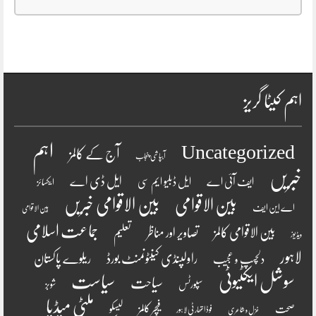
اہم کیٹا گریز
اہم
Uncategorized
آج کے کالمز
آبپاشی پنجاب
خبریں
ایل ڈی اے
ایف آئی اے
ایل ڈبلیو ایم سی
ایکسائز
بین الاقوامی
بین الاقوامی خبریں
اے این ایف
بین الاقوامی
جماعت اسلامی
بین الاقوامی کالمز
تصاویر اور مناظر
تعلیم
ویڈیوز
لاہور
راولپنڈی کینٹونمنٹ بورڈ
ریلوے پاکستان
دلچسپ و عجیب
سوشل ایکٹیوٹی
سیاست
سیاحت
سپورٹس
شوبز
ملٹی میڈیا
فیچر کالمز
صحت
لیسکو
فوڈ اتھارٹی لاہور
غزل و شاعری