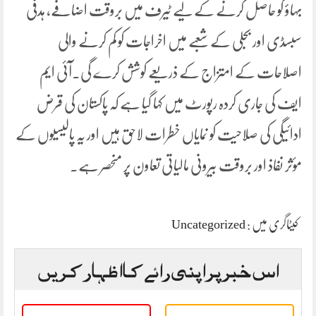
بہاؤ کو حاصل کرنے کے لیے ٹیرف میں بروقت اضافے، ہدفی
سبسڈی اور بجلی کے شعبے میں اخراجات کو کم کرنے والی
اصلاحات کے امتزاج کے ذریعے کوشش کرے گی۔آئی ایم
ایف کی جاری کردہ رپورٹ میں کہا گیا ہے کہ پاکستان کی قرض
ادائیگی کی صلاحیت کو نمایاں خطرات لاحق ہیں اور یہ پالیسیوں کے
مؤثر نفاذ اور بروقت بیرونی مالیاتی تعاون پر منحصر ہے۔
کیٹاگری میں :
Uncategorized
اس خبر پر اپنی رائے کا اظہار کریں