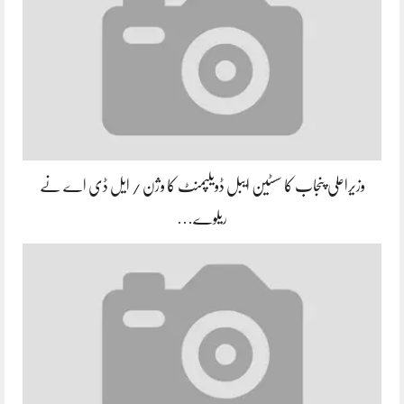
وزیراعلی پنجاب کا سسٹین ایبل ڈویلپمنٹ کا وژن / ایل ڈی اے نے
ریلوے…