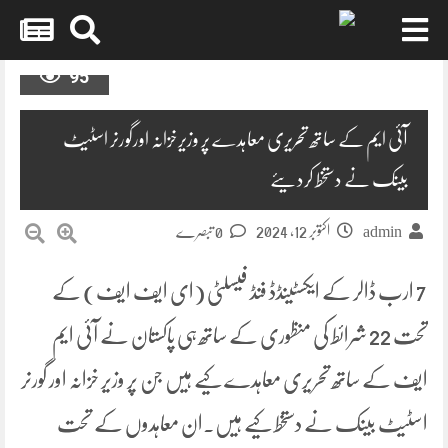
Skip
95
to
content
آئی ایم کے ساتھ تحریری معاہدے پر وزیرخزانہ اورگورنر اسٹیٹ
بینک نے دستخط کردیئے
اکتوبر 12, 2024
admin
0 تبصرے
7 ارب ڈالر کے ایکسٹینڈڈ فنڈ فیسلٹی (ای ایف ایف) کے
تحت 22 شرائط کی منظوری کے ساتھ ہی پاکستان نے آئی ایم
ایف کے ساتھ تحریری معاہدے کیے ہیں جن پر وزیر خزانہ اور گورنر
اسٹیٹ بینک نے دستخط کیے ہیں۔ان معاہدوں کے تحت