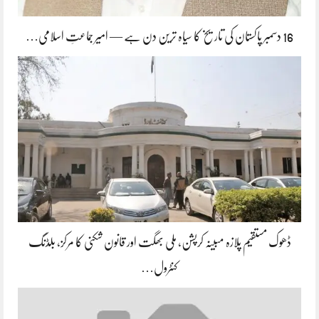
16 دسمبر پاکستان کی تاریخ کا سیاہ ترین دن ہے — امیر جماعتِ اسلامی…
ڈھوک مستقیم پلازہ مبینہ کرپشن، ملی بھگت اور قانون شکنی کا مرکز، بلڈنگ
کنٹرول…