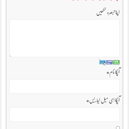
اپنا تبصرہ لکھیں
آپکا نام
*
آپکا ای میل ایڈریس
*