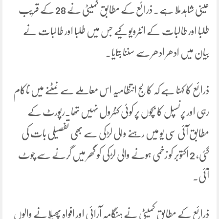
عینی شاہد ملا ہے۔ ذرائع کے مطابق کمیٹی نے 28 کے قریب
طلبا اور طالبات کے انٹرویو کیے جس میں طلبا اور طالبات نے
بیان میں ادھر ادھر سے سننا بتایا۔
ذرائع کا کہنا ہے کہ کالج انتظامیہ اس معاملے سے نمٹنے میں ناکام
رہی اور پرنسپل کا بچوں پر کوئی کنٹرول نہیں تھا۔رپورٹ کے
مطابق آئی سی یو میں رہنے والی لڑکی سے بھی تفصیلی بات کی
گئی، 2 اکتوبر کو زخمی ہونے والی لڑکی کو گھر میں گرنے سے چوٹ
آئی۔
ذرائع کے مطابق کمیٹی نے ہنگامہ آرائی اور افواہ پھیلانے والوں