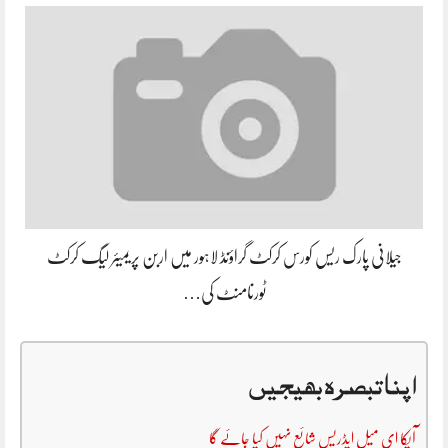
جیلانی پارک ریس کورس کرکٹ گراؤنڈ لاہور میں اربن پریمیئر لیگ کرکٹ
ٹورنامنٹ کی…
اپنا تبصرہ بھیجیں
آپکا ای میل ایڈریس شائع نہیں کیا جائے گا