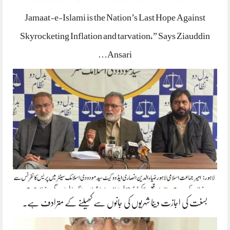
Jamaat-e-Islami is the Nation’s Last Hope Against
Skyrocketing Inflation and tarvation,” Says Ziauddin
Ansari…
بسنت کی اجازت دینا شہریوں کی جانوں سے کھیلنے کے مترادف ہے۔