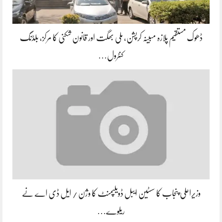
ڈھوک مستقیم پلازہ مبینہ کرپشن، ملی بھگت اور قانون شکنی کا مرکز، بلڈنگ
کنٹرول…
وزیراعلی پنجاب کا سسٹین ایبل ڈویلپمنٹ کا وژن / ایل ڈی اے نے
ریلوے…