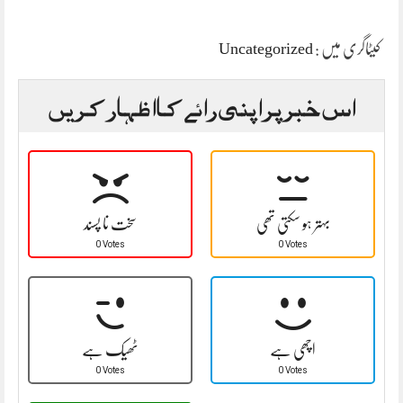
کیٹاگری میں :
Uncategorized
اس خبر پر اپنی رائے کا اظہار کریں
بہتر ہو سکتی تھی
سخت نا پسند
0 Votes
0 Votes
اچھی ہے
ٹھیک ہے
0 Votes
0 Votes