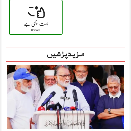
بہت اچھی ہے
0 Votes
مزید پڑھیں