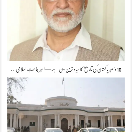
16 دسمبر پاکستان کی تاریخ کا سیاہ ترین دن ہے — امیر جماعتِ اسلامی…