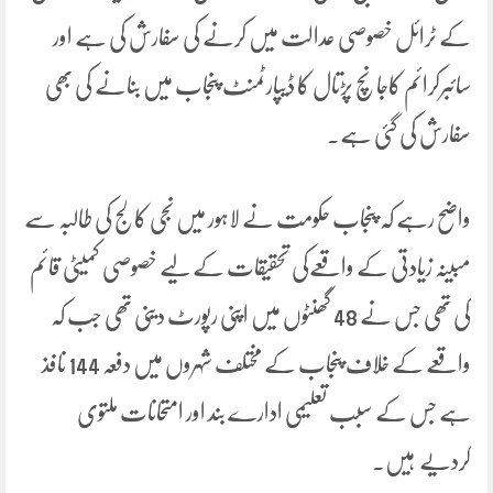
کے ٹرائل خصوصی عدالت میں کرنے کی سفارش کی ہے اور
سائبرکرائم کاجانچ پڑتال کا ڈیپارٹمنٹ پنجاب میں بنانے کی بھی
سفارش کی گئی ہے۔
واضح رہے کہ پنجاب حکومت نے لاہور میں نجی کالج کی طالبہ سے
مبینہ زیادتی کے واقعےکی تحقیقات کے لیے خصوصی کمیٹی قائم
کی تھی جس نے 48 گھنٹوں میں اپنی رپورٹ دینی تھی جب کہ
واقعے کے خلاف پنجاب کے مختلف شہروں میں دفعہ 144 نافذ
ہے جس کے سبب تعلیمی ادارے بند اور امتحانات ملتوی
کردیے ہیں۔