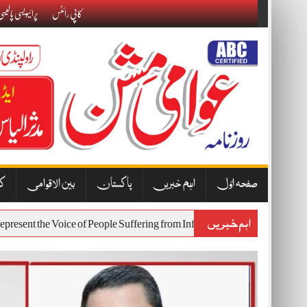
Skip
کاپی رائٹس
پرائیویسی پالیس
to
content
صفحہ اوّل
اہم خبریں
پاکستان
بین الاقوامی
کا
اہم خبریں
t Will Represent the Voice of People Suffering from Inflation and Economi