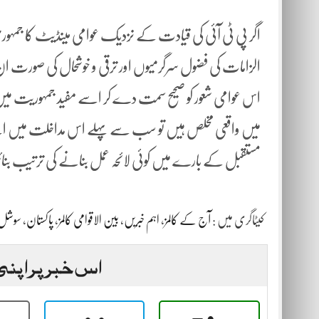
اگر پی ٹی آئی کی قیادت کے نزدیک عوامی مینڈیٹ کا جمہوری
الزامات کی فضول سرگرمیوں اور ترقی و خوشحال کی صورت ان
اس عوامی شعور کو صحیح سمت دے کر اسے مفید جمہوریت می
میں واقعی مخلص ہیں تو سب سے پہلے اس مداخلت میں اپنے ک
مستقبل کے بارے میں کوئی لائحہ عمل بنانے کی ترتیب بن
کیٹاگری میں :
آج کے کالمز
،
اہم خبریں
،
بین الاقوامی کالمز
،
پاکستان
،
سوشل ا
اس خبر پر اپنی