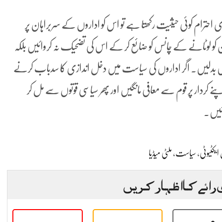
 احترام کوئی حیثیت رکھتا ہے تو اس کو اداروں کے سربراہان پر
 کو لوٹانے کے چانس کو ضائع کر کے اس کی تضحیک نہ کروائیں بلکہ
ں بدلیں۔ اگر اداروں کی سیاست میں دخل اندازی کا سدباب کرنے
ردار پر قوم سے معافی مانگیں اور پھر سیاسی قوتوں سے مل کر
ائیں۔
یکٹیوٹی
،
سیاست
،
ملٹی میڈیا
 رائے کا اظہار کریں