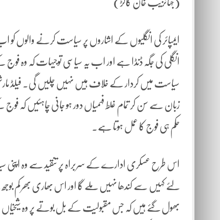
(جہانزیب خان کاکڑ)
ایمپائر کی انگلیوں کے اشاروں پر سیاست کرنے والوں کو اب حق
انگلی کی جگہ ڈنڈا ہے اور اب یہ سیاسی توجیہات کہ وہ ف
سیاست میں کردار کے خلاف ہیں نہیں چلیں گی۔ فیلڈ مار
زبان سے سن کر تمام غلط فہمیاں دور ہو جانی چاہئیں کہ فوج 
حکم ہی فوج کا عمل ہوتا ہے۔
اس طرح عسکری ادارے کے سربراہ پر تنقید سے وہ اپنی سیا
لئے کہیں سے کندھا نہیں ملے گا اور اس بھاری بھر کم بوجھ ک
بھول گئے ہیں کہ جس مقبولیت کے بل بوتے پر وہ شیخیاں بک