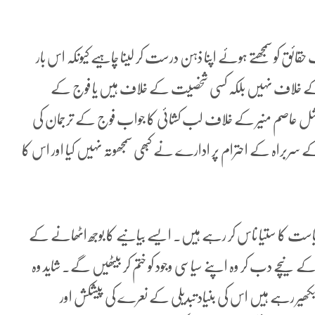
ائق کو سمجھتے ہوئے اپنا ذہن درست کر لینا چاہیے کیونکہ اس بار
وج کے خلاف نہیں بلکہ کسی شخصیت کے خلاف ہیں یا فوج کے
شل عاصم منیر کے خلاف لب کشائی کا جواب فوج کے ترجمان کی
کے سربراہ کے احترام پر ادارے نے کبھی سمجھوتہ نہیں کیا اور اس کا
ست کا ستیا ناس کر رہے ہیں۔ ایسے بیانیے کا بوجھ اٹھانے کے
ے نیچے دب کر وہ اپنے سیاسی وجود کو ختم کر بیٹھیں گے۔ شاید وہ
ھیر رہے ہیں اس کی بنیاد تبدیلی کے نعرے کی پیشکش اور