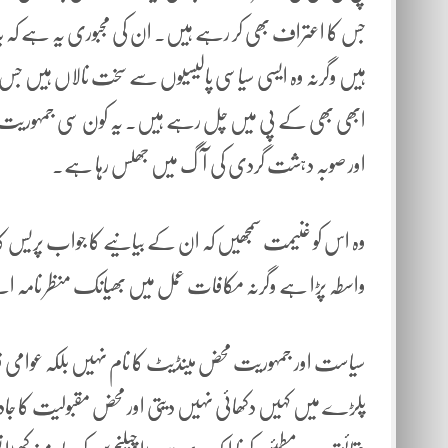
جس کا اعتراف بھی کر رہے ہیں۔ ان کی مجبوری یہ ہے کہ بانی
ہیں وگرنہ وہ ایسی سیاسی پالیسیوں سے سخت نالاں ہیں جس میں
ابھی بھی کے پی میں چل رہے ہیں۔ یہ کون سی جمہوریت ہ
اور صوبہ دہشت گردی کی آگ میں جھلس رہا ہے۔
وہ اس کو غنیمت سمجھیں کہ ان کے بیانیے کا جواب پریس کان
واسطہ پڑا ہے وگرنہ مکافات عمل میں بھیانک منظر نامہ 
سیاست اور جمہوریت محض مینڈیٹ کا نام نہیں بلکہ عوامی فل
پلڑے میں کہیں دکھائی نہیں دیتی اور محض مقبولیت کا جادوئی 