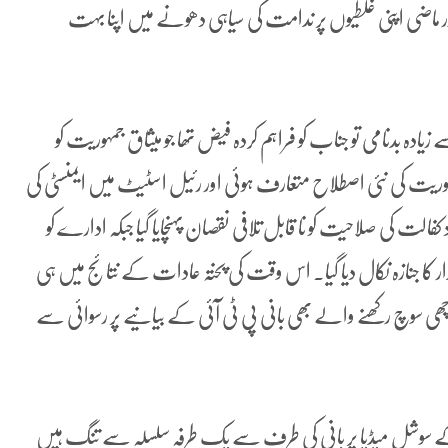
ر ماضی اپنی غلطیوں پر ندامت کی سیاہی دھونے میں اپنا بہت
نامی تو جناب کو فراہم کردہ فیض تھا جو میثاق جمہوریت کو
ہوریت کی نئی اصطلاح متعارف ہوئی اور رئیل اسٹیٹ میں ایمنسٹی کی
الت کی صلاحیت کو نا قابل تلافی نقصان پہنچایا گیا جبکہ ادارے کو
ار کا جنازہ نکال دیا گیا۔ اس وقت کی پختہ عادات کے نتائج میں ہی
 اچھی سوچ رکھنے والے بھی بانی پی ٹی آئی کے بیانیے پر رسوائی سے
کے سوشل میڈیا پر بانی کی طرف سے یک طرفہ سلسلہ سے تنگ ہیں