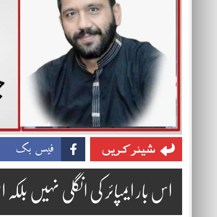
شیئر کریں
فیس بک
اس بار ایمپائر کی انگلی نہیں بلک