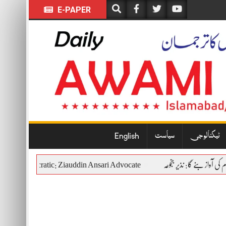
E-PAPER
ٹیکنالوجی
سیاست
English
titutional and Democratic: Ziauddin Ansari Advocate