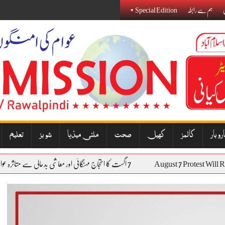
ی
ہم سے رابطہ
Special Edition
روبار
کالمز
کھیل
صحت
ملٹی میڈیا
شوبز
تعلیم
August 7 Protes
7 اگست کا احتجاج مہنگائی اور معاشی بدحالی سے متاثرہ عوام کی آواز بنے گا: نذیر جنجوعہ