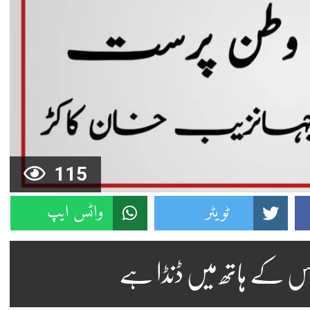
115
ٹویٹر
واٹس ایپ
ہ اس کے ہاتھ میں ڈنڈا ہے