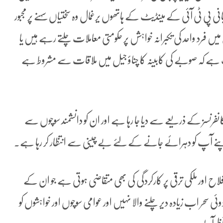
 پی ٹی آئی کے مینڈیٹ کے ہاتھوں یرغمال وہ سختیاں سہنے پر مجبور
 فرد واحد کی تکبرانہ خواہشں پر حکومتی معاملات چلتے رہے ہیں یا
ے کہ صوبے کی کابینہ کا چناؤ جیل میں ملاقات سے مشروط ہے
فرنسز کے ذریعے سے دیا جا رہا ہے اور ان کو دانشمند سوچوں سے
اپنے آپ کو دہرائے جانے کے لئے بے چینی سے انتظار کر رہا ہے۔
اح اور ملکی ترقی پر کارکردگی کی بھی متقاضی ہوتی ہے جو ان کے
سحر اب زیادہ دیر چلنے والا نہیں اور عوامی سوچوں اور خواہشوں کو