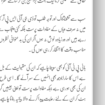
حقائق سے مطمئن کرنا ایک بہت بڑا چیلنج بن کر سامنے کھڑا ن
سب سے تشویشناک اور توجہ طلب تو ڈی جی آئی ایس پی آر ک
میں نہ صرف وہاں کے مفادات پرست بلکہ کئی پنجاب سے 
رہے ہیں اور وہ زیادہ خوش نہ ہوں اگر ان کی بد عنوانی نظرو
مناسب وقت کا انتظار کر رہی ہوں گی۔
بانی پی ٹی آئی کو بھی سوچنا چاہیے کہ ان کی مقبولیت کے بل 
ہے اس کا سارا بوجھ بھی انہیں کے سر آئے گا۔ اسی طرح سنجیدہ 
ان کی بھی ہو رہی ہے جبکہ مفادات پرست تو اپنی جیبیں گ
ہٹ کر ان کے لئے رعایت پیدا کرنے والا بیانیہ بنانا چاہیے