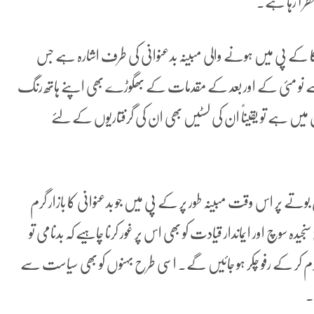
ظر آ رہا ہے۔
ا کے پی میں ہونے والی مبینہ بدعنوانی کی طرف اشارہ ہے جس
نو مئی کے اور بعد کے مقدمات کے بھگوڑے بھی اپنے ہاتھ رنگ
ں میں ہے تو یقیناً ان کی لسٹیں بھی ان کی گرفتاریوں کے لئے
بوتے پر اس وقت مبینہ طور پر کے پی میں جو بدعنوانی کا بازار گرم
سوچ اور ایماندار قیادت کو بھی اس پر غور کرنا چاہیے کہ بدنامی تو
رم کر کے رفو چکر ہو جائیں گے۔ اسی طرح بہنوں کو بھی سیاست سے
۔