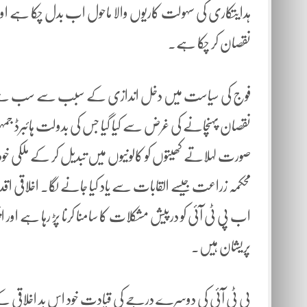
ہدایتکاری کی سہولت کاریوں والا ماحول اب بدل چکا ہے او
نقصان کر چکا ہے۔
فوج کی سیاست میں دخل اندازی کے سبب سے سب سے زیادہ بد
نقصان پہنچانے کی غرض سے کیا گیا جس کی بدولت ہائبرڈ جم
صورت لہلاتے کھیتوں کو کالونیوں میں تبدیل کر کے ملکی خود کف
محکمہ زراعت جیسے القابات سے یاد کیا جانے لگا۔ اخلاقی اقد
اب پی ٹی آئی کو درپیش مشکلات کا سامنا کرنا پڑ رہا ہے اور
پریشان ہیں۔
پی ٹی آئی کی دوسرے درجے کی قیادت خود اس بد اخلاقی 