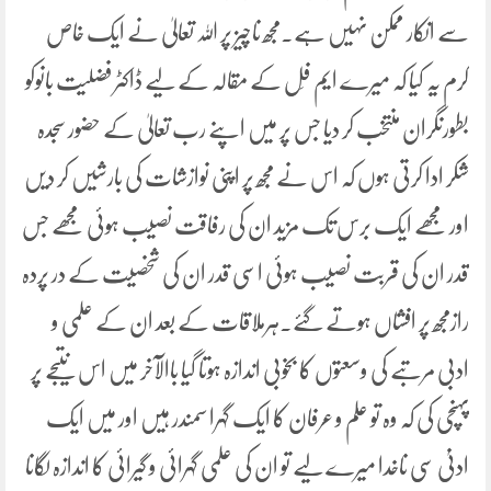
سے انکار ممکن نہیں ہے۔مجھ ناچیز پر اللہ تعالیٰ نے ایک خاص
کرم یہ کیا کہ میرے ایم فِل کے مقالہ کے لیے ڈاکٹر فضلیت بانوکو
بطورنگران منتخب کر دیا جس پر میں اپنے رب تعالیٰ کے حضور سجدہ
شکر ادا کرتی ہوں کہ اس نے مجھ پر اپنی نوازشات کی بارشیں کر دیں
اور مجھے ایک برس تک مزید ان کی رفاقت نصیب ہوئی مجھے جس
قدر ان کی قربت نصیب ہوئی اسی قدر ان کی شخصیت کے در پردہ
رازمجھ پر افشاں ہوتے گئے۔ہرملاقات کے بعد ان کے علمی و
ادبی مرتبے کی وسعتوں کا بخوبی اندازہ ہوتا گیا باالآخر میں اس نتیجے پر
پہنچی کی کہ وہ تو علم و عرفان کا ایک گہرا سمندر ہیں اور میں ایک
ادنیٰ سی ناخدا میرے لیے تو ان کی علمی گہرائی و گیرائی کا اندازہ لگانا