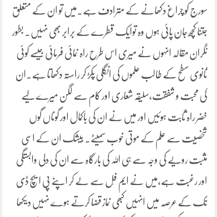
سورج کو چراغ دکھانے کے مترادف ہے۔میں تو ان کے متعلق
جتنا کچھ جان پائی ہوں وہ توایک قطرے کے برابر بھی نہیں۔ بطور
نگران مقالہ انہوں نے میری اس طرح راہ نمائی فرمائی جیسے کوئی
ثانوی سطح کے طالب علموں کی انگلی پکڑ کر راستہ دکھاتا ہے۔ان
کی محبت و شفقت،سلیقہ شعاری اور کام سے لگن میرے لیے
خضر راہ ثابت ہوئیں اور میں نے ان کی باکمال اور گوناں گوں
شخصیت سے علم کے موتی خوب سمیٹے۔ بیشک ان کے اسی
مثبت رویے کی وجہ سے ہی اللہ کی بارگاہ سے ان کی دلی وابستگی
اور رغبت ہے،میں نے ایم فِل سے لے کر اپنے پی ایچ ڈی
تک کے عرصہ میں انہیں کبھی نماز قضا کرتے ہوے نہیں دیکھا