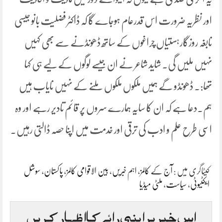
اور نظریہ ضرورت اس قدرعام ہوجاے گا کہ ڈاکٹر فضلیت بانو جیسی
نابغہ روزگارہستیاں چراغوں کے ساتھ ڈھونڈنے سے بھی کہیں
نہیں ملیں گی۔ شاید شاعر نے ان جیسے لوگوں کے لیے ہی کہا
تھا:۔ ڈھونڈو گے ہمیں ملکوں ملکوں ملنے کے نہیں نایاب ہیں
ہم۔دعا ہے کہ ان کا سایہ ہمارے سروں پر قائم تادیر رہے اور وہ
اسی طرح علم و ادب کی ترقی اور خدمت میں اپنا حصہ ڈالتی رہیں۔
کیٹاگری میں :
آج کے کالمز
،
اہم خبریں
،
بین الاقوامی کالمز
،
پاکستان
،
سوشل
ایکٹیوٹی
،
سیاست
،
ملٹی میڈیا
اس خبر پر اپنی رائے کا اظہار کریں