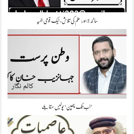
سانحہ لاہور: علم کی تلاش، ایک قومی المیہ
’اب تک چھپن‘ پولیس مقابلے