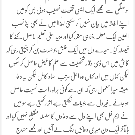
حوصلگی سے مجھے ایک ایسی تقویت نصیب ہوئی جس کو میں
اپنے الفاظ میں بیان نہیں کر سکتی لہٰذاا میں نے بھی اپنا نصب
العین ایک معلمہ بننا ہی مقرر کیا اور مزید اعلیٰ تعلیم حاصل کنے کا
فیصلہ کیا۔ میرے دل میں ایک خلش جو حسرت بن کر پنپتی رہی کہ
کاش میں اس ذی وقار شخصیت سے علم کا فیض حاصل کر سکوں
لیکن کہاں میں اور کہاں وہ اعلیٰ مرتب استاد کامل لیکن یہ دعا
ہمیشہ میرا معمول رہی کہ ان سے کوئی براہ راست نسبت حاصل
ہو جائے۔خیر دل سے جو بات نکلتی ہے اثر رکھتی ہے سو میں
نے ایم فل بھی اپنے دل سے دعاوں کا سلسلہ منقطع نہیں کیا اور
بالآخر ایک دن میری دعائیں رنگ لے آئیں اورمجھے منہاج