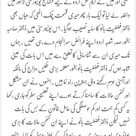
بخشی اور میں نے ایم فل اردو کے لیے منہاج یونیورسٹی لاہور میں
داخلہ لے لیا تو ایک بار پھرمیری قسمت چمک اٹھی کہ وہاں بھی
ڈاکٹر فضلیت بانو کا سایہ نصیب ہوگیا۔اس یونیورسٹی میں ڈاکٹر صاحبہ
بطور صدر شعبہ اردو اپنے فرائض سرانجام دے رہی تھیں۔جہاں
تک میری ان سے شناسائی کا تعلق ہے میں اس بات کی عینی
شاہد ہوں کہ ڈاکٹر فضلیت بانو بطور معلمہ بڑی نفیس مزاج کی مالکہ
اورآہنی عزم رکھنے والی بہترین راہ نما ہیں۔انہوں نے جن مشکل
اور کٹھن حالات کا سامنا کرتے ہوے اپنے تعلیمی سفر کو جاری رکھا
یہ کسی کم ہمت اور کم حوصلگی کی حامل خاتون کے بس کی بات
نہیں لیکن ڈاکٹر فضلیت بانو نے اپنے ان کٹھن حالات کا بڑی
جوانمردی اور دیدہ دلیری سے سامنا کرکے اپنی منزل کو پالیا۔انہوں