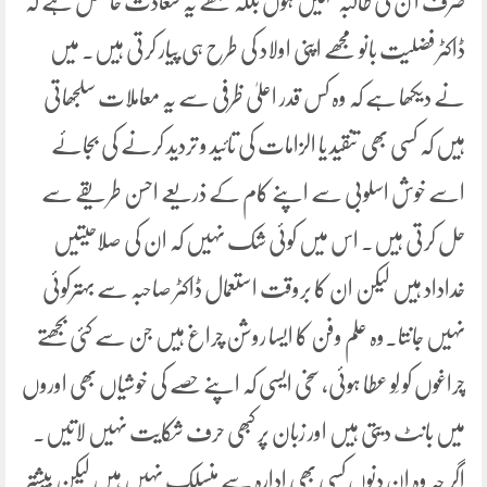
صرف ا ن کی طالبہ نہیں ہوں بلکہ مجھے یہ سعادت حاصل ہے کہ
ڈاکٹر فضلیت بانو مجھے اپنی اولاد کی طرح ہی پیار کرتی ہیں۔ میں
نے دیکھا ہے کہ وہ کس قدر اعلیٰ ظرفی سے یہ معاملات سلجھاتی
ہیں کہ کسی بھی تنقید یا الزامات کی تائید و تردید کرنے کی بجائے
اسے خوش اسلوبی سے اپنے کام کے ذریعے احسن طریقے سے
حل کرتی ہیں۔ اس میں کوئی شک نہیں کہ ان کی صلاحیتیں
خداداد ہیں لیکن ان کا بروقت استعمال ڈاکٹر صاحبہ سے بہترکوئی
نہیں جانتا۔وہ علم وفن کا ایسا روشن چراغ ہیں جن سے کئی بجھتے
چراغوں کو لَو عطا ہوئی، سخی ایسی کہ اپنے حصے کی خوشیاں بھی اوروں
میں بانٹ دیتی ہیں اور زبان پر کبھی حرف شکایت نہیں لاتیں۔
اگر چہ وہ ان دنوں کسی بھی ادارہ سے منسلک نہیں ہیں لیکن بیشتر