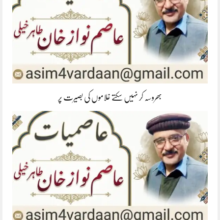
بھروسہ کر نہیں سکتے غلاموں کی بصیرت پر