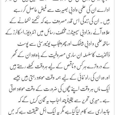
ادارے ان کی علمی وادبی بصیرت سے فیض حاصل کر رہے
ہیں۔ ان کی زندگی اس قدر مصروف ہے کہ لکھنے لکھانے کے
علاوہ آئے روزادبی سیمینارز،مختلف رسائل میں انٹرویوز،اسکالرز کے
ساتھ علمی و ادبی بیٹھک اورپھر پنجاب یونیورسٹی سے پوسٹ
ڈاکٹریٹ کاسلسلہ ان ساری مصروفیت کے باوجود ان کے گھر
کے دروازے ہر کس و ناقص کے لیے ہروقت کھلے رہتے ہیں
اور وہ ان کی راہ نمائی کے لیے ہمہ وقت موجود رہتی ہیں جیسے
ایک ماں ہر وقت اپنے بچوں کی ضرورت کے وقت موجود ہوتی
ہے۔میری تحریر سے یقیناً چند احباب یہ گمان کریں گے کہ
جانبداری سے کام لیا گیاہے مگر یہ ایک اٹل حقیقت ہے کہ جس