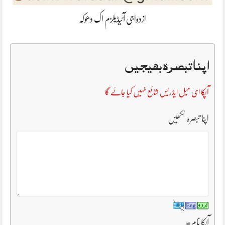
ازدواجی آئیڈیلزم اک دھوکہ
اپنا تبصرہ بھیجیں
آپکا ای میل ایڈریس شائع نہیں کیا جائے گا
اپنا تبصرہ لکھیں
آپکا نام
*