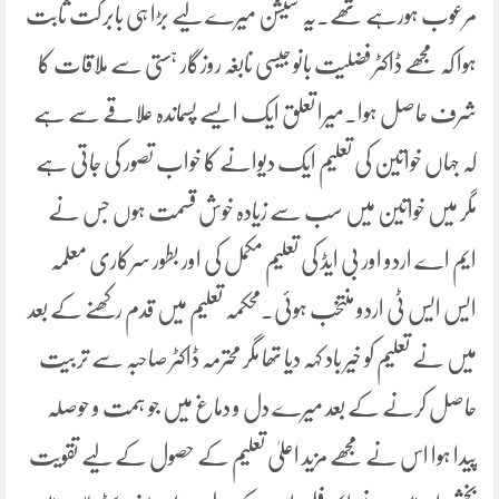
مرعوب ہورہے تھے۔یہ سیشن میرے لیے بڑا ہی بابرکت ثابت
ہوا کہ مجھے ڈاکٹر فضلیت بانو جیسی نابغہ روزگار ہستی سے ملاقات کا
شرف حاصل ہوا۔میرا تعلق ایک ایسے پسماندہ علاقے سے ہے
کہ جہاں خواتین کی تعلیم ایک دیوانے کا خواب تصور کی جاتی ہے
مگر میں خواتین میں سب سے زیادہ خوش قسمت ہوں جس نے
ایم اے اردو اور بی ایڈ کی تعلیم مکمل کی اور بطور سرکاری معلمہ
ایس ایس ٹی اردو منتخب ہوئی۔محکمہ تعلیم میں قدم رکھنے کے بعد
میں نے تعلیم کو خیر باد کہہ دیا تھا مگر محترمہ ڈاکٹر صاحبہ سے تربیت
حاصل کرنے کے بعد میرے دل و دماغ میں جو ہمت و حوصلہ
پیدا ہوا اس نے مجھے مزید اعلیٰ تعلیم کے حصول کے لیے تقویت