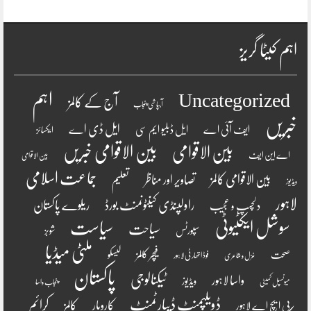
اہم کیٹا گریز
اہم
Uncategorized
آج کے کالمز
آبپاشی پنجاب
خبریں
ایل ڈی اے
ایف آئی اے
ایل ڈبلیو ایم سی
ایکسائز
بین الاقوامی
بین الاقوامی خبریں
اے این ایف
بین الاقوامی
جماعت اسلامی
بین الاقوامی کالمز
تصاویر اور مناظر
تعلیم
ویڈیوز
لاہور
راولپنڈی کینٹونمنٹ بورڈ
ریلوے پاکستان
دلچسپ و عجیب
سوشل ایکٹیوٹی
سیاست
سیاحت
سپورٹس
شوبز
ملٹی میڈیا
فیچر کالمز
صحت
لیسکو
فوڈ اتھارٹی لاہور
غزل و شاعری
پاکستان
ٹیکنالوجی
واسا لاہور
ویڈیوز
میونسپل کمیٹی
پنجاب واسا
ڈویلپمنٹ ڈیپارٹمنٹ
کرائم
کالمز
کاروبار
پی ایچ اے لاہور