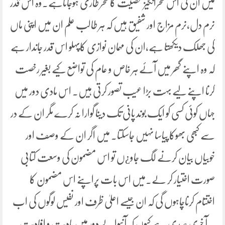
میں ان کی اس سحرانگیزشخصیت کا سحر طاری ہوجاتاہے۔وہ اس قدر
نرم دل،نرم مزاج اور شفیق ہیں کہ ہر طالب علم ان میں اپنی ماں
کی جھلک دیکھتا ہے،ان کی مہمان نوازی کاپہلو اس قدر جاندار ہے
کہ وہ اپنے گھر میں آئے ہر خاص و عام کی تواضع کیے بغیر رخصت
کرنا اپنے لیے بہت بڑا عیب تصور کرتی ہیں۔ اس مادی دور میں
جہاں کوئی کسی کو ایک بوند پانی تک دینا گوارا نہ کرے مگر ان کے در
سے کبھی بھوکا پیاسا نہیں جاسکتا۔ میں اگر ان کے وصف اور
خوبیاں بیان کرنے لگ جاو¿ں تو اس مضمون کی وسعت کتابی
صورت اختیار کر لے۔میں اس بات پراپنے اس مضمون کا
اختتام کرناچاہوں گی کہ ان جیسے اعلیٰ ظرف اور نفیس لوگوں کی اب
یہ آ خری صدی ہے کیوں کہ آنیوالے دور میں مادیت و افادیت