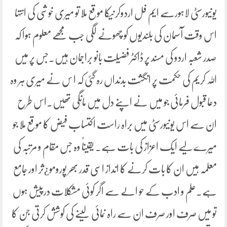
یونیورسٹی لاہورسے ایم فل اردوکرنیکا موقع ملا تو میری خوشی کی انتہا
اس وقت آسمان کی بلندیوں کو چھونے لگی جب مجھے معلوم ہوا کہ
صدر شعبہ اردو کی مسند پر ڈاکٹر فضیلت بانو براجمان ہیں۔جس پر میں
اللہ کریم کی حکمت پر انگشت بدنداں رہ گئی کہ ا س نے میری ہر وہ
دعا قبول فرمائی جو میں نے اپنے دل میں مانگی تھیں۔اس طرح
ان سے اس یونیورسٹی میں براہ راست اکتساب فیض کا موقع ملا جو
میرے لیے ایک اعزاز کی بات ہے۔ یقیناً وہ جس مقام و مرتبہ کی
معلمہ ہیں ان کا بات کرنے کا انداز اسی قدر بھر پورومو¿ثر اور جامع
ہے۔علم و ادب کے حو الے سے اگر کوئی مشکلات درپیش ہوں
تو میں صرف اور صرف ان سے راہ نمائی لینے کی کوشش کرتی جن کا