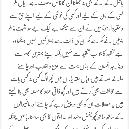
باطل کے آگے کبھی نہ جھکنا ان کاخاص وصف ہے۔ ہاں مگر
کسی کے مان کے لیے اور کسی کی خوشی کے لیے اپنے حق سے
دستبردار ہونا میں نے ان سے سیکھا ہے ایک بے حد مثبت پہلو
جومیں نے کم سے کم ان کی ذات سے بہتر کہیں نہیں دیکھا وہ
ہے تنقید کا جواب تنقید سے نہیں بلکہ اپنے بہترین کام سے
دینا۔ہر انسان کے جہاں بہت سے عزیز و اقارب اور چاہنے
والے ہوتے ہیں وہاں حلقہ یاراں میں کچھ لوگ کسی نہ کسی بات
سے مخالفت بھی کرتے ہیں اور کچھ ذاتی عناد کا مسئلہ بھی بنا لیتے
ہیں یہ معاملات ان کو بھی درپیش رہے کہ چاہنے اور ماننیوالوں
کے ساتھ ساتھ کچھ بغض وحسد اور عداوتوں کا بھی سامنا رہا میں چونکہ