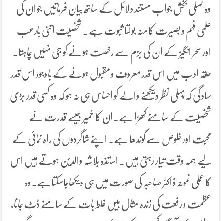
وہ تسلی بخش جواب مستند دلائل کے ساتھ بیان فرماتیں جو ان کی
علمی فہم و بصیرت کا منہ بولتا ثبوت ہے۔ شخصیت اتنی بارعب
اور سحر انگیز کے ان کی بزم سے رخصت ہونے کو جی نہیں چاہتا۔
حلقہ ادب میں اس قدر معروف و مقبول ہونے کے باوجود اس قدر
سادگی کہ پہلی نظر دیکھنے والے کو احساس ہی نہ ہو کہ وہ کسی قدر بڑی
شخصیت کے سامنے کھڑا ہے۔ان کا خمیر جیسے قدرت نے
محبت اور خلوص سے گوندھا ہے۔ اپنے شاگردوں کی راہ نمائی کے
لیے ہمہ وقت تیار رہتی ہیں۔ اساتذہ بلاشہ والدین ہوتے ہیں اس
کا عملی نمونہ ڈاکٹر صاحبہ کی صورت میں ہی دیکھاجاسکتاہے۔وہ
عظمت و رفعت کی زندہ مثال ہیں غلط بات کے سامنے ڈٹ جانا،