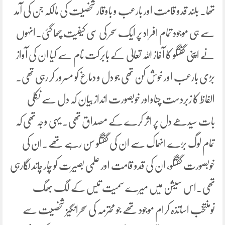
تھا۔ بلند قدو قامت اور بارعب و باوقار شخصیت کی مالکہ جن کی آمد
سے ہی موجود تمام افراد پر ایک سحر کی سی کیفیت چھا گئی۔انہوں
نے اپنی گفتگو کا آغاز اللہ تعالیٰ کے بابرکت نام سے کیا ان کی آواز
بڑی بارعب اور خوش کن تھی جو دل و دماغ کو مسرور کر رہی تھی۔
الفاظ کا زبردست چناواور خوبصورت انداز بیان کہ دل سے نکلی
بات سیدھے دل پر اثر کرے کے مصداق تھی۔ یہی وجہ تھی کہ
تمام لوگ بڑے انہماک سے ان کی گفتگو سن رہے تھے۔ان کی
خوبصورت گفتگو، ان کی قدو قامت اور علمی بصیرت کو چار چاند لگارہی
تھی۔اس سیشن میں میرے سمیت تیس کے لگ بھگ
نومنتخب اساتذہ کرام موجود تھے جو محترمہ کی سحرانگیز شخصیت سے