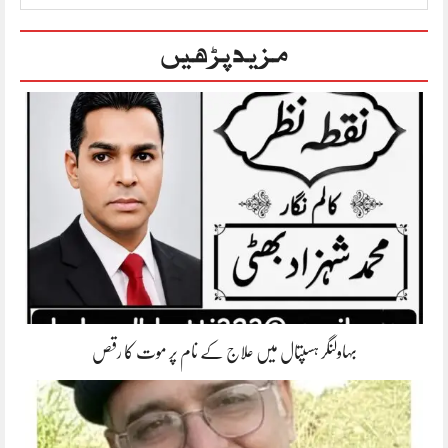
مزید پڑھیں
بہاولنگر ہسپتال میں علاج کے نام پر موت کا رقص