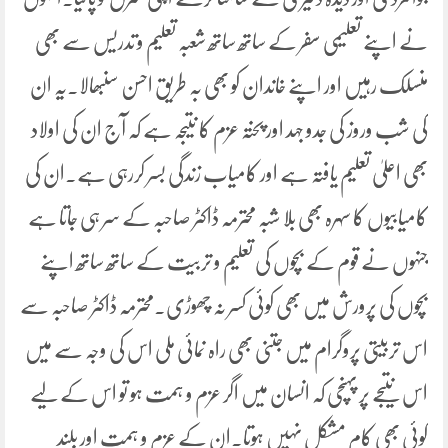
نے اپنے تعلیمی سفر کے ساتھ ساتھ شعبہ تعلیم و تدریس سے بھی
منسلک رہیں اور اپنے خاندان کو بھی بہ طریق احسن سنبھالا۔یہ ان
کی شب وروز کی جدو جہد اور پختہ عزم کا نتیجہ ہے کہ آج ان کی اولاد
بھی اعلیٰ تعلیم یافتہ ہے اور کامیاب زندگی بسر کررہی ہے۔ان کی
کامیابیوں کا سہرہ بھی بلا شبہ محترمہ ڈاکٹر صاحبہ کے سر ہی جاتا ہے
جنہوں نے قوم کے بچوں کی تعلیم و تربیت کے ساتھ ساتھ اپنے
بچوں کی پرورش میں بھی کوئی کسر نہ چھوڑی۔محترمہ ڈاکٹر صاحبہ سے
اس تربیتی پروگرام میں جتنی بھی راہ نمائی ملی اس کی وجہ سے میں
اس نتیجے پر پہنچی کہ انسان میں اگر عزم و ہمت ہو تو اس کے لیے
کوئی بھی کام مشکل نہیں ہوتا۔ان کے عزم و ہمت اور بلند