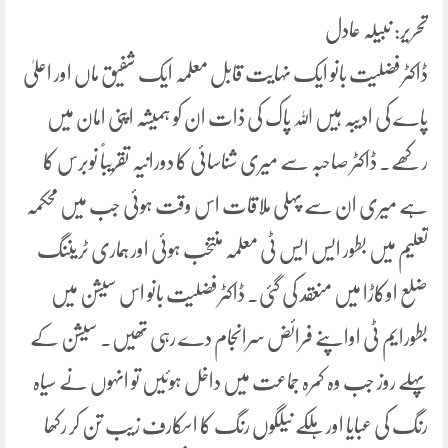
تحریر: نبیلہ عادل
ڈاکٹر فضلیت بانو ایک نہایت قابل معلمہ ایک شفیق ماں اور اعلیٰ
پاے کی ادیبہ ہیں اللہ پاک کی ذات ان کو ہمیشہ اپنی امان میں
رکھے۔ ڈاکٹر صاحبہ سے میری شناسائی کا دورانیہ تقریباً نوبرس کا
ہے میری ان سے پہلی ملاقات اس وقت ہوئی جب میں محکمہ
تعلیم میں بطور ایس ایس ٹی معلمہ منتخب ہوئی اور ہماری ٹریننگ
ضلع اوکاڑا میں منعقد کی گئی۔ ڈاکٹر فضلیت بانو اس سیشن میں
بطورایم ٹی اواپنے فرائض سرانجام دے رہی تھیں۔ سیشن کے
پہلے روز جب وہ کمرہ جماعت میں داخل ہوئیں تو انہوں نے سیاہ
رنگ کی عبایا اور ہلکے نیلگوں رنگ کا اسکارف زیب تن کر رکھا