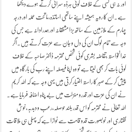
اور نہ ہی کسی کے خلاف کوئی ہرذہ سرائی کرتے ہوے دیکھا
ہے۔ان کا رویہ ہمیشہ اپنے ساتھی اساتذہ،ماتحت عملہ اور درجہ
چہارم کے ملازمین کے ساتھ بڑا مشفقانہ اور ہمدرادانہ ہے جس کی
وجہ سے تمام لوگ ان کی دل و جان سے عزت کرتے ہیں۔اگر
خدانخواستہ بتقاضہ بشری کوئی شخص محترمہ ڈاکٹر صاحبہ کے خلاف
کوئی بات کر بھی لیتا ہے تو وہ اپنا فیصلہ اپنے رب کی بارگاہ میں
پیش کر کے صبر کا راستہ اختیار کرتی ہیں یہی وجہ ہے کہ اللہ کریم
نے ان کی عزت اور قدرو منزلت میں بے پناہ اضافہ فرمایا ہے۔
اللہ تعالیٰ نے محترمہ کو اس قدر بلند حوصلہ،رعب و دبدبہ،خوش
گفتاری اور خوبصورت قدو قامت سے نوازا ہے کہ پہلی ہی ملاقات