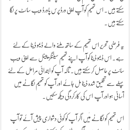
سکتے ہیں۔ اس تھیم کو آپ اپنی ورڈپرس پاورڈ ویب سائٹ پر لگا
سکتے ہیں۔
یہ فرضی تحریر اس تھیم کے ساتھ ملنے والے ڈیمو ڈیٹا کے لئے
ہے۔ اس ڈیمو ڈیٹا کو آپ اپنے تھیم سیٹنگز پینل سے اپنی ویب
سائٹ پر حاصل کر سکتے ہیں۔ تاکہ آپ کو ابتدائی مراحل کے لئے
پہلے سے تخلیق شدہ ڈیٹا مل جائے اور آپ کو تھیم لگانے میں
آسانی ہو اور آپ اس کی کارکردگی دیکھ سکیں۔
اس تھیم کو لگانے مٰیں اگر آپ کو کوئی دشواری پیش آئے تو آپ