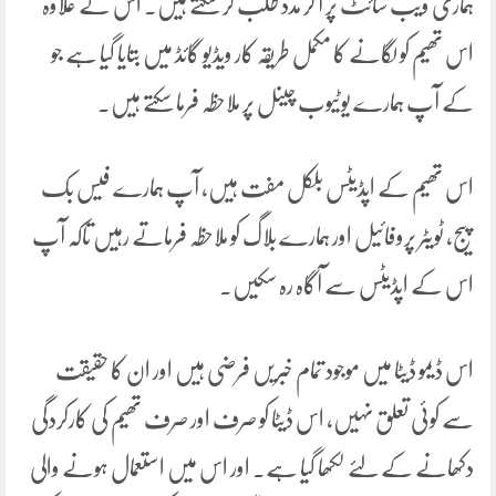
ہماری ویب سائٹ پر آ کر مدد طلب کر سکتے ہیں۔ اس کے علاوہ
اس تھیم کو لگانے کا مکمل طریقہ کار ویڈیو گائڈ میں بتایا گیا ہے جو
کے آپ ہمارے یوٹیوب چینل پر ملاحظہ فرما سکتے ہیں۔
اس تھیم کے اپڈیٹس بلکل مفت ہیں، آپ ہمارے فیس بک
پیج، ٹویٹر پروفائیل اور ہمارے بلاگ کو ملاحظہ فرماتے رہیں تاکہ آپ
اس کے اپڈیٹس سے آگاہ رہ سکیں۔
اس ڈیمو ڈیٹا میں موجود تمام خبریں فرضی ہیں اور ان کا حقیقت
سے کوئی تعلق نہیں، اس ڈیٹا کو صرف اور صرف تھیم کی کارکردگی
دکھانے کے لئے لکھا گیا ہے۔ اور اس میں استعمال ہونے والی