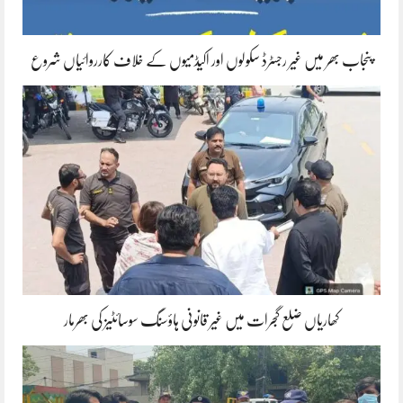
پنجاب بھر میں غیر رجسٹرڈ سکولوں اور اکیڈمیوں کے خلاف کارروائیاں شروع
کھاریاں ضلع گجرات میں غیر قانونی ہاؤسنگ سوسائٹیز کی بھرمار