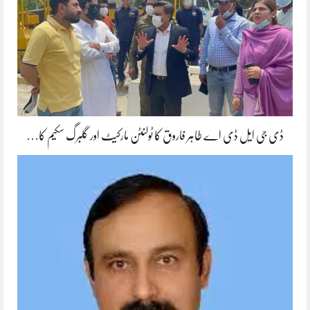
ڈی جی ایل ڈی اے طاہر فاروق کا ٹولنٹن مارکیٹ اور گلبرگ سکیم کا…