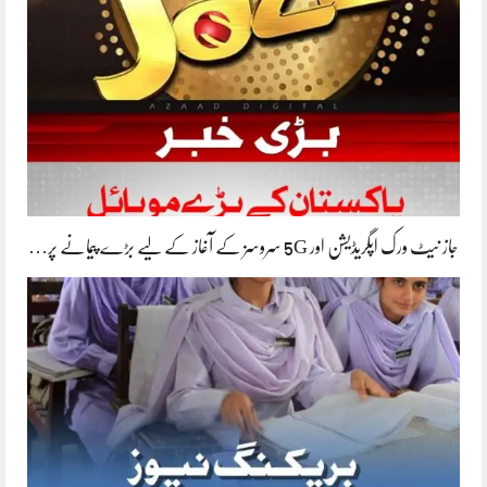
جاز نیٹ ورک اپگریڈیشن اور 5G سروسز کے آغاز کے لیے بڑے پیمانے پر…