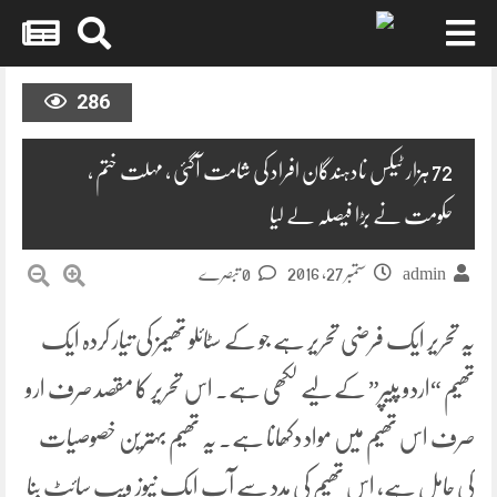
Skip
to
286
content
72 ہزار ٹیکس نادہندگان افراد کی شامت آگئی ، مہلت ختم ،
حکومت نے بڑا فیصلہ لے لیا
ستمبر 27, 2016
admin
0 تبصرے
یہ تحریر ایک فرضی تحریر ہے جو کے سٹائلو تھیمز کی تیار کردہ ایک
تھیم “اردو پیپر” کے لیے لکھی ہے۔ اس تحریر کا مقصد صرف ارو
صرف اس تھیم میں مواد دکھانا ہے۔ یہ تھیم بہترین خصوصیات
کی حامل ہے، اس تھیم کی مدد سے آپ ایک نیوز ویب سائٹ بنا