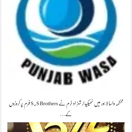
محکمہ واسا لاہور میں ٹھیکیدار شہزاد خرم نے S.S Brothers فرم پر کروڑوں
کے…