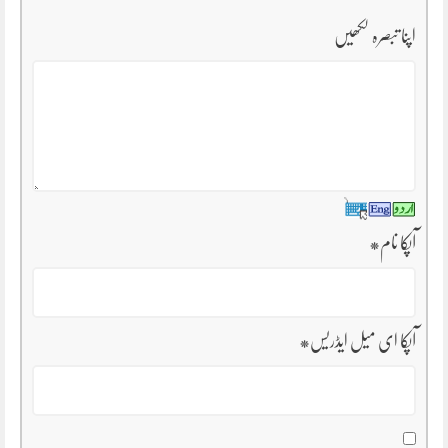
اپنا تبصرہ لکھیں
آپکا نام
*
آپکا ای میل ایڈریس
*