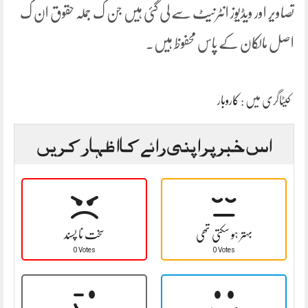
تصاویر اور ویڈیوز انٹرنیٹ سے لی گئی ہیں جن ک جملہ حقوق ان ک
اصل مالکان کے پاس محفوظ ہیں۔
کیٹاگری میں :
کاروبار
اس خبر پر اپنی رائے کا اظہار کریں
بہتر ہو سکتی تھی
سخت نا پسند
0 Votes
0 Votes