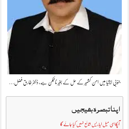
جنوبی ایشیا میں امن کشمیر کے حل کے بغیر ناممکن ہے، ڈاکٹر طارق فضل…
اپنا تبصرہ بھیجیں
آپکا ای میل ایڈریس شائع نہیں کیا جائے گا