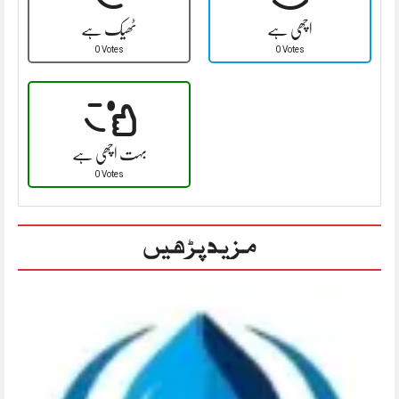
اچھی ہے
ٹھیک ہے
0 Votes
0 Votes
بہت اچھی ہے
0 Votes
مزید پڑھیں